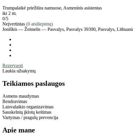
Trumpalaikė priežiūra namuose, Asmeninis asistentas
iki 2 m.
0
/5
Neįvertintas
(0 atsiliepimų)
Joniškis — Žeimelis — Pasvalys, Pasvalys 39390, Pasvalys, Lithuani
Rezervuoti
Laukia užsakymų
Teikiamos paslaugos
Asmens maudymas
Bendravimas
Laisvalaikio organizavimas
Sauskelnių įklotų keitimas
Vartymas / pragulų prevencija
Apie mane