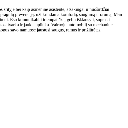
s srityje bei kaip asmeninė asistentė, atsakingai ir nuoširdžiai
r pragulų prevenciją, užtikrindama komfortą, saugumą ir orumą. Man
imui. Esu komunikabili ir empatiška, gebu išklausyti, suprasti
nuosi tvarka ir jaukia aplinka. Vairuoju automobilį su mechanine
žmogus savo namuose jaustųsi saugus, ramus ir prižiūrėtas.