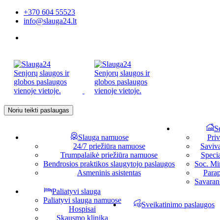
+370 604 55523
info@slauga24.lt
Noriu teikti paslaugas
S
Slauga namuose
Priv
24/7 priežiūra namuose
Saviv
Trumpalaikė priežiūra namuose
Specia
Bendrosios praktikos slaugytojo paslaugos
Soc. Min
Asmeninis asistentas
Parap
Savaran
Paliatyvi slauga
Paliatyvi slauga namuose
Sveikatinimo paslaugos
Hospisai
Skausmo klinika