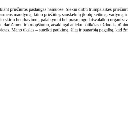
eikiant priežiūros paslaugas namuose. Siekiu dirbti trumpalaikės priežiūro
asmens maudymą, kūno priežiūrą, sauskelnių įklotų keitimą, vartymą i
sio skiriu bendravimui, palaikymui bei prasmingo laisvalaikio organizav
miu darbštumu ir kruopštumu, atsakingai atlieku patikėtas užduotis, rūpi
vietas. Mano tikslas – suteikti patikimą, šiltą ir pagarbią pagalbą, kad 