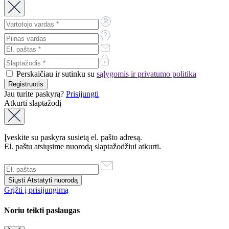
Perskaičiau ir sutinku su
sąlygomis ir privatumo politika
Jau turite paskyrą?
Prisijungti
Atkurti slaptažodį
Įveskite su paskyra susietą el. pašto adresą.
El. paštu atsiųsime nuorodą slaptažodžiui atkurti.
Grįžti į prisijungimą
Noriu teikti paslaugas