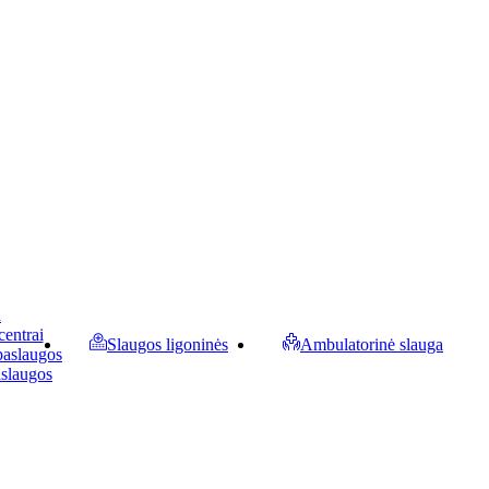
a
centrai
Slaugos ligoninės
Ambulatorinė slauga
paslaugos
aslaugos