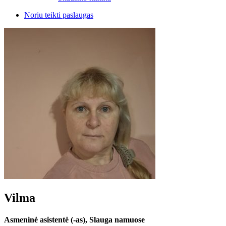
Noriu teikti paslaugas
Vilma
Asmeninė asistentė (-as), Slauga namuose