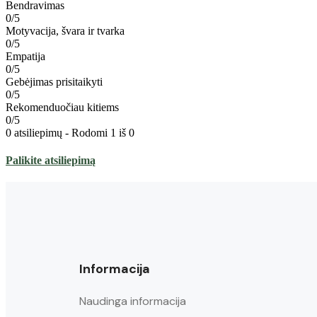
Bendravimas
0/5
Motyvacija, švara ir tvarka
0/5
Empatija
0/5
Gebėjimas prisitaikyti
0/5
Rekomenduočiau kitiems
0/5
0 atsiliepimų - Rodomi 1 iš 0
Palikite atsiliepimą
Informacija
Naudinga informacija