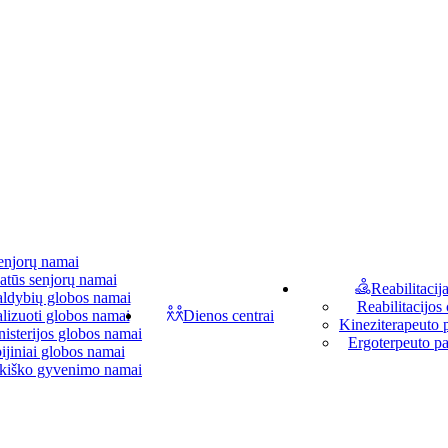
enjorų namai
atūs senjorų namai
Reabilitacij
aldybių globos namai
Reabilitacijos 
lizuoti globos namai
Dienos centrai
Kineziterapeuto 
isterijos globos namai
Ergoterpeuto p
ijiniai globos namai
kiško gyvenimo namai