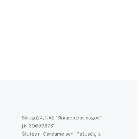
Slauga24, UAB "Slaugos paslaugos"
į.k. 306593731
Šilutės r., Gardamo sen., Pašusčių k.