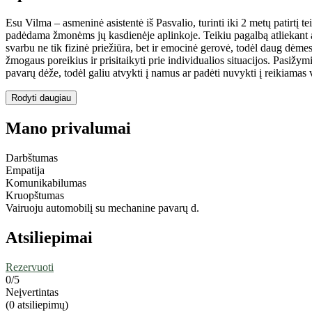
Esu Vilma – asmeninė asistentė iš Pasvalio, turinti iki 2 metų patirtį t
padėdama žmonėms jų kasdienėje aplinkoje. Teikiu pagalbą atliekant 
svarbu ne tik fizinė priežiūra, bet ir emocinė gerovė, todėl daug dėme
žmogaus poreikius ir prisitaikyti prie individualios situacijos. Pasižy
pavarų dėže, todėl galiu atvykti į namus ar padėti nuvykti į reikiamas 
Rodyti daugiau
Mano privalumai
Darbštumas
Empatija
Komunikabilumas
Kruopštumas
Vairuoju automobilį su mechanine pavarų d.
Atsiliepimai
Rezervuoti
0
/5
Neįvertintas
(0 atsiliepimų)