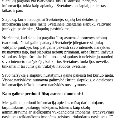
Slapukų pagalba yra tvarkomas Jūsų IP adresas, naršymo
informacija, tokia kaip aplankyti Svetainės puslapiai, praleistas
laikas ir pan.
Slapukų, kurie naudojami Svetainėje, sąrašą bei detalesnę
informaciją apie juos rasite Svetainėje įdiegtame slapukų valdymo
įrankyje, pasirinkę „Slapukų pasirinkimai“.
Norėdami, kad slapukų pagalba Jūsų asmens duomenys nebūtų
tvarkomi, Jūs tai galite padaryti Svetainėje įdiegtame slapukų
valdymo įrankyje, taip pat galite pakeisti savo interneto naršyklės
nustatymus taip, kad slapukai nebūtų priimami, arba ištrinti įrašytus
slapukus. Jeigu ištrinsite būtinuosius slapukus ir neleisite jų naudoti
savo interneto naršyklėje, kai kurios Svetainės funkcijos neveiks
tinkamai ir tai Jums gali trukdyti naudotis Svetaine.
Savo naršyklėje slapukų nustatymus galite pakeisti bet kuriuo metu.
Visose naršyklėse numatyta galimybė ištrinti slapukus, o detalesnės
informacijos ieškokite savo naršyklės nustatymuose.
Kam galime perduoti Jūsų asmens duomenis?
Mes galime perduoti informaciją apie Jus mūsų darbuotojams,
tarpininkams, paslaugų teikėjams, tokiems kaip skolų
administravimą ar išieškojimą vykdančioms įmonėms, archyvavimo
paslaugas teikiančioms įmonėms, teisines, rinkodaros paslaugas, IT