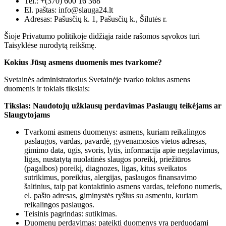
Tel.: +(370) 600 16 368
El. paštas: info@slauga24.lt
Adresas: Pašusčių k. 1, Pašusčių k., Šilutės r.
Šioje Privatumo politikoje didžiąja raide rašomos sąvokos turi
Taisyklėse nurodytą reikšmę.
Kokius Jūsų asmens duomenis mes tvarkome?
Svetainės administratorius Svetainėje tvarko tokius asmens
duomenis ir tokiais tikslais:
Tikslas: Naudotojų užklausų perdavimas Paslaugų teikėjams ar
Slaugytojams
Tvarkomi asmens duomenys: asmens, kuriam reikalingos
paslaugos, vardas, pavardė, gyvenamosios vietos adresas,
gimimo data, ūgis, svoris, lytis, informacija apie negalavimus,
ligas, nustatytą nuolatinės slaugos poreikį, priežiūros
(pagalbos) poreikį, diagnozes, ligas, kitus sveikatos
sutrikimus, poreikius, alergijas, paslaugos finansavimo
šaltinius, taip pat kontaktinio asmens vardas, telefono numeris,
el. pašto adresas, giminystės ryšius su asmeniu, kuriam
reikalingos paslaugos.
Teisinis pagrindas: sutikimas.
Duomenų perdavimas: pateikti duomenys yra perduodami