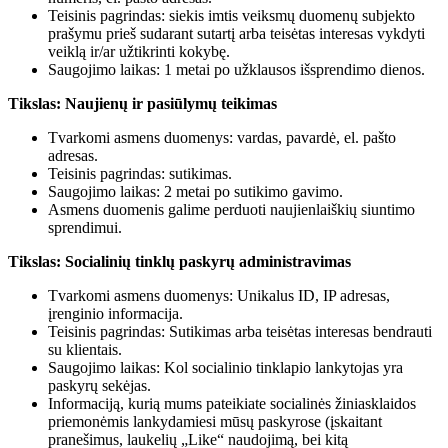
Teisinis pagrindas: siekis imtis veiksmų duomenų subjekto
prašymu prieš sudarant sutartį arba teisėtas interesas vykdyti
veiklą ir/ar užtikrinti kokybę.
Saugojimo laikas: 1 metai po užklausos išsprendimo dienos.
Tikslas: Naujienų ir pasiūlymų teikimas
Tvarkomi asmens duomenys: vardas, pavardė, el. pašto
adresas.
Teisinis pagrindas: sutikimas.
Saugojimo laikas: 2 metai po sutikimo gavimo.
Asmens duomenis galime perduoti naujienlaiškių siuntimo
sprendimui.
Tikslas: Socialinių tinklų paskyrų administravimas
Tvarkomi asmens duomenys: Unikalus ID, IP adresas,
įrenginio informacija.
Teisinis pagrindas: Sutikimas arba teisėtas interesas bendrauti
su klientais.
Saugojimo laikas: Kol socialinio tinklapio lankytojas yra
paskyrų sekėjas.
Informaciją, kurią mums pateikiate socialinės žiniasklaidos
priemonėmis lankydamiesi mūsų paskyrose (įskaitant
pranešimus, laukelių „Like“ naudojimą, bei kitą