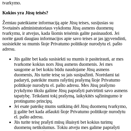
tvarkymo.
Kokios yra Jūsų teisės?
Žemiau pateikiame informaciją apie Jūsų teises, susijusias su
Svetainės administratoriaus vykdomu Jūsų asmens duomenų
tvarkymu, ir atvejus, kada šiomis teisėmis galite pasinaudoti. Jei
norite gauti daugiau informacijos apie savo teises ar jas įgyvendinti,
susisiekite su mumis šioje Privatumo politikoje nurodytu el. pašto
adresu.
Jūs galite bet kada susisiekti su mumis ir pasiteirauti, ar mes
tvarkome kokius nors Jūsų asmens duomenis. Jei mes
saugome ar bet kokiu būdu naudojame Jūsų asmens
duomenis, Jūs turite teisę su jais susipažinti. Norėdami tai
padaryti, pateikite mums rašytinį prašymą šioje Privatumo
politikoje nurodytu el. pašto adresu. Mes Jūsų prašymo
įvykdymo tikslu galime Jūsų paprašyti patvirtinti savo asmens
tapatybę. Teikdami tokį prašymą, laikykitės sąžiningumo ir
protingumo principų.
Jei esate pateikę mums sutikimą dėl Jūsų duomenų tvarkymo,
jį galite bet kada atšaukti šioje Privatumo politikoje nurodytu
el. pašto adresu.
Jūs turite teisę prašyti mūsų ištaisyti bet kokius turimų
duomenų netikslumus. Tokiu atveju mes galime paprašyti