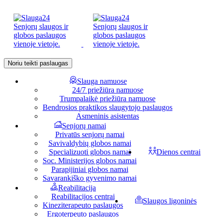
Noriu teikti paslaugas
Slauga namuose
24/7 priežiūra namuose
Trumpalaikė priežiūra namuose
Bendrosios praktikos slaugytojo paslaugos
Asmeninis asistentas
Senjorų namai
Privatūs senjorų namai
Savivaldybių globos namai
Specializuoti globos namai
Dienos centrai
Soc. Ministerijos globos namai
Parapijiniai globos namai
Savarankiško gyvenimo namai
Reabilitacija
Reabilitacijos centrai
Slaugos ligoninės
Kineziterapeuto paslaugos
Ergoterpeuto paslaugos