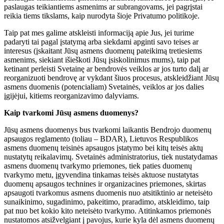
paslaugas teikiantiems asmenims ar subrangovams, jei pagrįstai
reikia tiems tikslams, kaip nurodyta šioje Privatumo politikoje.
Taip pat mes galime atskleisti informaciją apie Jus, jei turime
padaryti tai pagal įstatymą arba siekdami apginti savo teises ar
interesus (įskaitant Jūsų asmens duomenų pateikimą tretiesiems
asmenims, siekiant išieškoti Jūsų įsiskolinimus mums), taip pat
ketinant perleisti Svetainę ar bendrovės veiklos ar jos turto dalį ar
reorganizuoti bendrovę ar vykdant šiuos procesus, atskleidžiant Jūsų
asmens duomenis (potencialiam) Svetainės, veiklos ar jos dalies
įgijėjui, kitiems reorganizavimo dalyviams.
Kaip tvarkomi Jūsų asmens duomenys?
Jūsų asmens duomenys bus tvarkomi laikantis Bendrojo duomenų
apsaugos reglamento (toliau – BDAR), Lietuvos Respublikos
asmens duomenų teisinės apsaugos įstatymo bei kitų teisės aktų
nustatytų reikalavimų. Svetainės administratorius, tiek nustatydamas
asmens duomenų tvarkymo priemones, tiek paties duomenų
tvarkymo metu, įgyvendina tinkamas teisės aktuose nustatytas
duomenų apsaugos technines ir organizacines priemones, skirtas
apsaugoti tvarkomus asmens duomenis nuo atsitiktinio ar neteisėto
sunaikinimo, sugadinimo, pakeitimo, praradimo, atskleidimo, taip
pat nuo bet kokio kito neteisėto tvarkymo. Atitinkamos priemonės
nustatomos atsižvelgiant į pavojus, kurie kyla dėl asmens duomenų