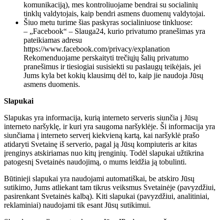
komunikaciją), mes kontroliuojame bendrai su socialinių
tinklų valdytojais, kaip bendri asmens duomenų valdytojai.
Šiuo metu turime šias paskyras socialiniuose tinkluose:
– „Facebook“ – Slauga24, kurio privatumo pranešimas yra
pateikiamas adresu
https://www.facebook.com/privacy/explanation
Rekomenduojame perskaityti trečiųjų šalių privatumo
pranešimus ir tiesiogiai susisiekti su paslaugų teikėjais, jei
Jums kyla bet kokių klausimų dėl to, kaip jie naudoja Jūsų
asmens duomenis.
Slapukai
Slapukas yra informacija, kurią interneto serveris siunčia į Jūsų
interneto naršyklę, ir kuri yra saugoma naršyklėje. Ši informacija yra
siunčiama į interneto serverį kiekvieną kartą, kai naršyklė prašo
atidaryti Svetainę iš serverio, pagal ją Jūsų kompiuteris ar kitas
įrenginys atskiriamas nuo kitų įrenginių. Todėl slapukai užtikrina
patogesnį Svetainės naudojimą, o mums leidžia ją tobulinti.
Būtinieji slapukai yra naudojami automatiškai, be atskiro Jūsų
sutikimo, Jums atliekant tam tikrus veiksmus Svetainėje (pavyzdžiui,
pasirenkant Svetainės kalbą). Kiti slapukai (pavyzdžiui, analitiniai,
reklaminiai) naudojami tik esant Jūsų sutikimui.