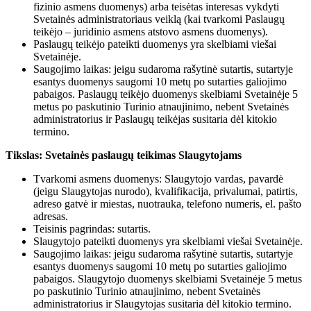
fizinio asmens duomenys) arba teisėtas interesas vykdyti
Svetainės administratoriaus veiklą (kai tvarkomi Paslaugų
teikėjo – juridinio asmens atstovo asmens duomenys).
Paslaugų teikėjo pateikti duomenys yra skelbiami viešai
Svetainėje.
Saugojimo laikas: jeigu sudaroma rašytinė sutartis, sutartyje
esantys duomenys saugomi 10 metų po sutarties galiojimo
pabaigos. Paslaugų teikėjo duomenys skelbiami Svetainėje 5
metus po paskutinio Turinio atnaujinimo, nebent Svetainės
administratorius ir Paslaugų teikėjas susitaria dėl kitokio
termino.
Tikslas: Svetainės paslaugų teikimas Slaugytojams
Tvarkomi asmens duomenys: Slaugytojo vardas, pavardė
(jeigu Slaugytojas nurodo), kvalifikacija, privalumai, patirtis,
adreso gatvė ir miestas, nuotrauka, telefono numeris, el. pašto
adresas.
Teisinis pagrindas: sutartis.
Slaugytojo pateikti duomenys yra skelbiami viešai Svetainėje.
Saugojimo laikas: jeigu sudaroma rašytinė sutartis, sutartyje
esantys duomenys saugomi 10 metų po sutarties galiojimo
pabaigos. Slaugytojo duomenys skelbiami Svetainėje 5 metus
po paskutinio Turinio atnaujinimo, nebent Svetainės
administratorius ir Slaugytojas susitaria dėl kitokio termino.