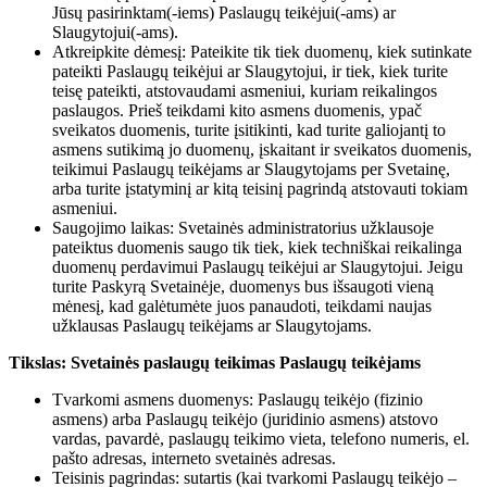
Jūsų pasirinktam(-iems) Paslaugų teikėjui(-ams) ar
Slaugytojui(-ams).
Atkreipkite dėmesį: Pateikite tik tiek duomenų, kiek sutinkate
pateikti Paslaugų teikėjui ar Slaugytojui, ir tiek, kiek turite
teisę pateikti, atstovaudami asmeniui, kuriam reikalingos
paslaugos. Prieš teikdami kito asmens duomenis, ypač
sveikatos duomenis, turite įsitikinti, kad turite galiojantį to
asmens sutikimą jo duomenų, įskaitant ir sveikatos duomenis,
teikimui Paslaugų teikėjams ar Slaugytojams per Svetainę,
arba turite įstatyminį ar kitą teisinį pagrindą atstovauti tokiam
asmeniui.
Saugojimo laikas: Svetainės administratorius užklausoje
pateiktus duomenis saugo tik tiek, kiek techniškai reikalinga
duomenų perdavimui Paslaugų teikėjui ar Slaugytojui. Jeigu
turite Paskyrą Svetainėje, duomenys bus išsaugoti vieną
mėnesį, kad galėtumėte juos panaudoti, teikdami naujas
užklausas Paslaugų teikėjams ar Slaugytojams.
Tikslas: Svetainės paslaugų teikimas Paslaugų teikėjams
Tvarkomi asmens duomenys: Paslaugų teikėjo (fizinio
asmens) arba Paslaugų teikėjo (juridinio asmens) atstovo
vardas, pavardė, paslaugų teikimo vieta, telefono numeris, el.
pašto adresas, interneto svetainės adresas.
Teisinis pagrindas: sutartis (kai tvarkomi Paslaugų teikėjo –