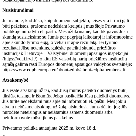
Nusiskundimai
Jei manote, kad Jūsų, kaip duomenų subjekto, teisės yra ir (ar) gali
būti pažeistos, prašome nedelsiant kreiptis į mus šioje Privatumo
politikoje nurodytu el. paštu. Mes užtikriname, kad tik gavus Jūsų
skundą susisieksime su Jumis per pagrįstą laikotarpį ir informuosime
apie skundo tyrimo eigą, o vėliau ir apie rezultatą. Jei tyrimo
rezultatai Jūsų netenkins, galėsite pateikti skundą priežiūros
institucijai: Lietuvoje – Valstybinei duomenų apsaugos inspekcijai
(https://vdai.lrv.lt/), o kitų ES valstybių narių priežiūros institucijų
sąrašą galima rasti Europos duomenų apsaugos valdybos svetainėje:
https://www.edpb.europa.eu/about-edpb/about-edpb/members_lt.
Atsakomybė
Jūs esate atsakingi už tai, kad Jūsų mums pateikti duomenys būtų
tikslūs, teisingi ir išsamūs. Jeigu pasikeičia Jūsų pateikti duomenys,
Jūs turite nedelsdami mus apie tai informuoti el. paštu. Mes jokiu
atveju nebūsime atsakingi už žalą, atsiradusią Jums dėl to, jog Jūs
nurodėte neteisingus ar neišsamius asmens duomenis arba
neinformavote mūsų jiems pasikeitus.
Privatumo politika atnaujinta 2025 m. kovo 18 d.