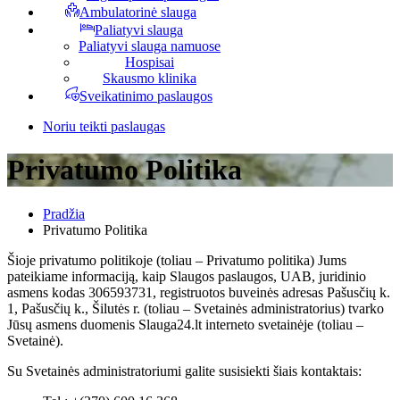
Ambulatorinė slauga
Paliatyvi slauga
Paliatyvi slauga namuose
Hospisai
Skausmo klinika
Sveikatinimo paslaugos
Noriu teikti paslaugas
Privatumo Politika
Pradžia
Privatumo Politika
Šioje privatumo politikoje (toliau – Privatumo politika) Jums
pateikiame informaciją, kaip Slaugos paslaugos, UAB, juridinio
asmens kodas 306593731, registruotos buveinės adresas Pašusčių k.
1, Pašusčių k., Šilutės r. (toliau – Svetainės administratorius) tvarko
Jūsų asmens duomenis Slauga24.lt interneto svetainėje (toliau –
Svetainė).
Su Svetainės administratoriumi galite susisiekti šiais kontaktais: