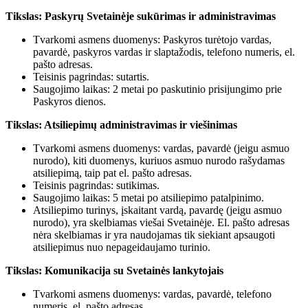
Tikslas: Paskyrų Svetainėje sukūrimas ir administravimas
Tvarkomi asmens duomenys: Paskyros turėtojo vardas,
pavardė, paskyros vardas ir slaptažodis, telefono numeris, el.
pašto adresas.
Teisinis pagrindas: sutartis.
Saugojimo laikas: 2 metai po paskutinio prisijungimo prie
Paskyros dienos.
Tikslas: Atsiliepimų administravimas ir viešinimas
Tvarkomi asmens duomenys: vardas, pavardė (jeigu asmuo
nurodo), kiti duomenys, kuriuos asmuo nurodo rašydamas
atsiliepimą, taip pat el. pašto adresas.
Teisinis pagrindas: sutikimas.
Saugojimo laikas: 5 metai po atsiliepimo patalpinimo.
Atsiliepimo turinys, įskaitant vardą, pavardę (jeigu asmuo
nurodo), yra skelbiamas viešai Svetainėje. El. pašto adresas
nėra skelbiamas ir yra naudojamas tik siekiant apsaugoti
atsiliepimus nuo nepageidaujamo turinio.
Tikslas: Komunikacija su Svetainės lankytojais
Tvarkomi asmens duomenys: vardas, pavardė, telefono
numeris, el. pašto adresas.