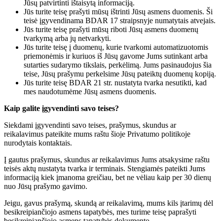
Jūsų patvirtinti ištaisytą informaciją.
Jūs turite teisę prašyti mūsų ištrinti Jūsų asmens duomenis. Ši
teisė įgyvendinama BDAR 17 straipsnyje numatytais atvejais.
Jūs turite teisę prašyti mūsų riboti Jūsų asmens duomenų
tvarkymą arba jų netvarkyti.
Jūs turite teisę į duomenų, kurie tvarkomi automatizuotomis
priemonėmis ir kuriuos iš Jūsų gavome Jums sutinkant arba
sutarties sudarymo tikslais, perkėlimą. Jums pasinaudojus šia
teise, Jūsų prašymu perkelsime Jūsų pateiktų duomenų kopiją.
Jūs turite teisę BDAR 21 str. nustatyta tvarka nesutikti, kad
mes naudotumėme Jūsų asmens duomenis.
Kaip galite įgyvendinti savo teises?
Siekdami įgyvendinti savo teises, prašymus, skundus ar
reikalavimus pateikite mums raštu šioje Privatumo politikoje
nurodytais kontaktais.
Į gautus prašymus, skundus ar reikalavimus Jums atsakysime raštu
teisės aktų nustatyta tvarka ir terminais. Stengiamės pateikti Jums
informaciją kiek įmanoma greičiau, bet ne vėliau kaip per 30 dienų
nuo Jūsų prašymo gavimo.
Jeigu, gavus prašymą, skundą ar reikalavimą, mums kils įtarimų dėl
besikreipiančiojo asmens tapatybės, mes turime teisę paprašyti
besikreipiančiojo asmens tapatybės dokumento.