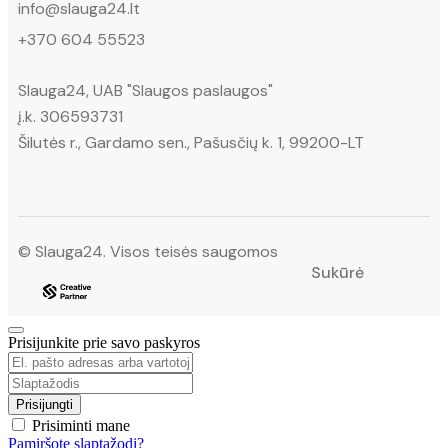
info@slauga24.lt
+370 604 55523
Slauga24, UAB "Slaugos paslaugos"
į.k. 306593731
Šilutės r., Gardamo sen., Pašusčių k. 1, 99200-LT
© Slauga24. Visos teisės saugomos
Sukūrė
Prisijunkite prie savo paskyros
Prisiminti mane
Pamiršote slaptažodį?