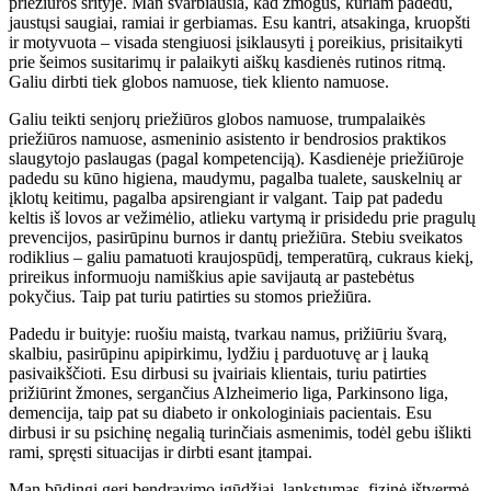
priežiūros srityje. Man svarbiausia, kad žmogus, kuriam padedu,
jaustųsi saugiai, ramiai ir gerbiamas. Esu kantri, atsakinga, kruopšti
ir motyvuota – visada stengiuosi įsiklausyti į poreikius, prisitaikyti
prie šeimos susitarimų ir palaikyti aiškų kasdienės rutinos ritmą.
Galiu dirbti tiek globos namuose, tiek kliento namuose.
Galiu teikti senjorų priežiūros globos namuose, trumpalaikės
priežiūros namuose, asmeninio asistento ir bendrosios praktikos
slaugytojo paslaugas (pagal kompetenciją). Kasdienėje priežiūroje
padedu su kūno higiena, maudymu, pagalba tualete, sauskelnių ar
įklotų keitimu, pagalba apsirengiant ir valgant. Taip pat padedu
keltis iš lovos ar vežimėlio, atlieku vartymą ir prisidedu prie pragulų
prevencijos, pasirūpinu burnos ir dantų priežiūra. Stebiu sveikatos
rodiklius – galiu pamatuoti kraujospūdį, temperatūrą, cukraus kiekį,
prireikus informuoju namiškius apie savijautą ar pastebėtus
pokyčius. Taip pat turiu patirties su stomos priežiūra.
Padedu ir buityje: ruošiu maistą, tvarkau namus, prižiūriu švarą,
skalbiu, pasirūpinu apipirkimu, lydžiu į parduotuvę ar į lauką
pasivaikščioti. Esu dirbusi su įvairiais klientais, turiu patirties
prižiūrint žmones, sergančius Alzheimerio liga, Parkinsono liga,
demencija, taip pat su diabeto ir onkologiniais pacientais. Esu
dirbusi ir su psichinę negalią turinčiais asmenimis, todėl gebu išlikti
rami, spręsti situacijas ir dirbti esant įtampai.
Man būdingi geri bendravimo įgūdžiai, lankstumas, fizinė ištvermė,