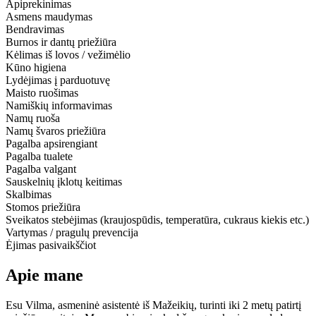
Apiprekinimas
Asmens maudymas
Bendravimas
Burnos ir dantų priežiūra
Kėlimas iš lovos / vežimėlio
Kūno higiena
Lydėjimas į parduotuvę
Maisto ruošimas
Namiškių informavimas
Namų ruoša
Namų švaros priežiūra
Pagalba apsirengiant
Pagalba tualete
Pagalba valgant
Sauskelnių įklotų keitimas
Skalbimas
Stomos priežiūra
Sveikatos stebėjimas (kraujospūdis, temperatūra, cukraus kiekis etc.)
Vartymas / pragulų prevencija
Ėjimas pasivaikščiot
Apie mane
Esu Vilma, asmeninė asistentė iš Mažeikių, turinti iki 2 metų patirtį