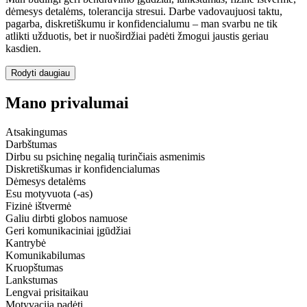
dėmesys detalėms, tolerancija stresui. Darbe vadovaujuosi taktu,
pagarba, diskretiškumu ir konfidencialumu – man svarbu ne tik
atlikti užduotis, bet ir nuoširdžiai padėti žmogui jaustis geriau
kasdien.
Rodyti daugiau
Mano privalumai
Atsakingumas
Darbštumas
Dirbu su psichinę negalią turinčiais asmenimis
Diskretiškumas ir konfidencialumas
Dėmesys detalėms
Esu motyvuota (-as)
Fizinė ištvermė
Galiu dirbti globos namuose
Geri komunikaciniai įgūdžiai
Kantrybė
Komunikabilumas
Kruopštumas
Lankstumas
Lengvai prisitaikau
Motyvacija padėti