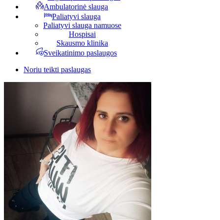
Ambulatorinė slauga
Paliatyvi slauga
Paliatyvi slauga namuose
Hospisai
Skausmo klinika
Sveikatinimo paslaugos
Noriu teikti paslaugas