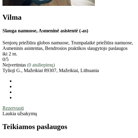
Vilma
Slauga namuose, Asmeninė asistentė (-as)
Senjorų priežiūra globos namuose, Trumpalaikė priežiūra namuose,
Asmeninis asistentas, Bendrosios praktikos slaugytojo paslaugos
iki 2 m.
0
/5
Neįvertintas
(0 atsiliepimų)
Tylioji G., Mažeikiai 89307, Mažeikiai, Lithuania
Rezervuoti
Laukia užsakymų
Teikiamos paslaugos