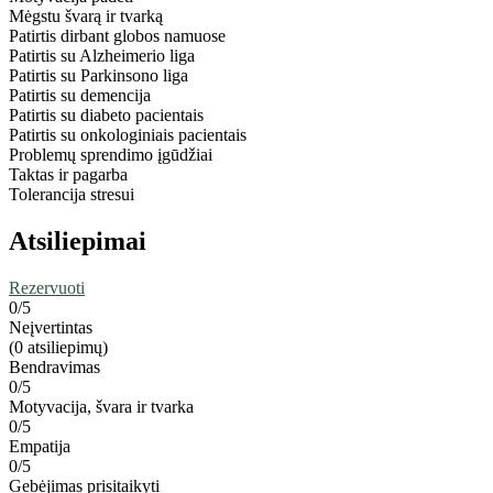
Mėgstu švarą ir tvarką
Patirtis dirbant globos namuose
Patirtis su Alzheimerio liga
Patirtis su Parkinsono liga
Patirtis su demencija
Patirtis su diabeto pacientais
Patirtis su onkologiniais pacientais
Problemų sprendimo įgūdžiai
Taktas ir pagarba
Tolerancija stresui
Atsiliepimai
Rezervuoti
0
/5
Neįvertintas
(0 atsiliepimų)
Bendravimas
0/5
Motyvacija, švara ir tvarka
0/5
Empatija
0/5
Gebėjimas prisitaikyti