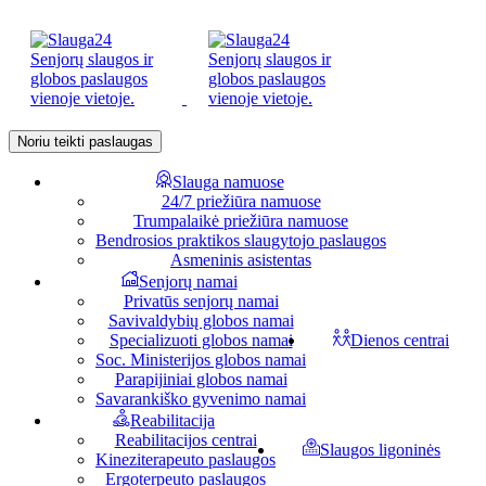
Noriu teikti paslaugas
Slauga namuose
24/7 priežiūra namuose
Trumpalaikė priežiūra namuose
Bendrosios praktikos slaugytojo paslaugos
Asmeninis asistentas
Senjorų namai
Privatūs senjorų namai
Savivaldybių globos namai
Specializuoti globos namai
Dienos centrai
Soc. Ministerijos globos namai
Parapijiniai globos namai
Savarankiško gyvenimo namai
Reabilitacija
Reabilitacijos centrai
Slaugos ligoninės
Kineziterapeuto paslaugos
Ergoterpeuto paslaugos