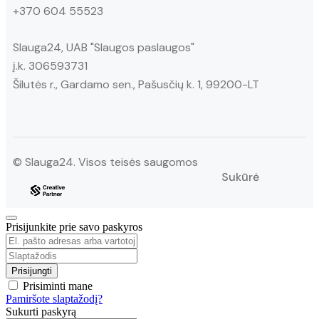
+370 604 55523
Slauga24, UAB "Slaugos paslaugos"
į.k. 306593731
Šilutės r., Gardamo sen., Pašusčių k. 1, 99200-LT
© Slauga24. Visos teisės saugomos
Sukūrė
Prisijunkite prie savo paskyros
Prisiminti mane
Pamiršote slaptažodį?
Sukurti paskyrą