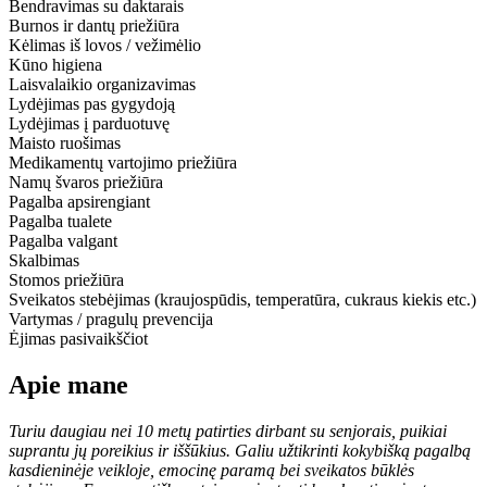
Bendravimas su daktarais
Burnos ir dantų priežiūra
Kėlimas iš lovos / vežimėlio
Kūno higiena
Laisvalaikio organizavimas
Lydėjimas pas gygydoją
Lydėjimas į parduotuvę
Maisto ruošimas
Medikamentų vartojimo priežiūra
Namų švaros priežiūra
Pagalba apsirengiant
Pagalba tualete
Pagalba valgant
Skalbimas
Stomos priežiūra
Sveikatos stebėjimas (kraujospūdis, temperatūra, cukraus kiekis etc.)
Vartymas / pragulų prevencija
Ėjimas pasivaikščiot
Apie mane
Turiu daugiau nei 10 metų patirties dirbant su senjorais, puikiai
suprantu jų poreikius ir iššūkius. Galiu užtikrinti kokybišką pagalbą
kasdieninėje veikloje, emocinę paramą bei sveikatos būklės