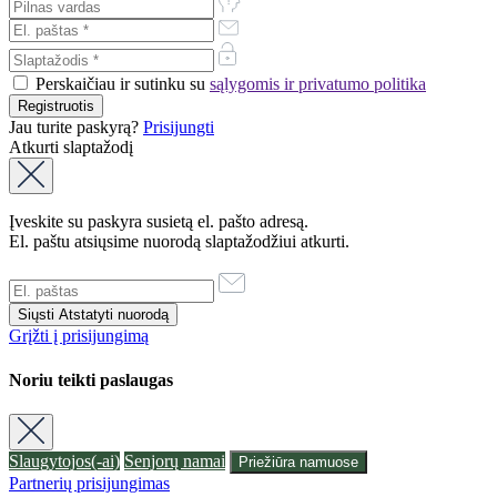
Perskaičiau ir sutinku su
sąlygomis ir privatumo politika
Jau turite paskyrą?
Prisijungti
Atkurti slaptažodį
Įveskite su paskyra susietą el. pašto adresą.
El. paštu atsiųsime nuorodą slaptažodžiui atkurti.
Grįžti į prisijungimą
Noriu teikti paslaugas
Slaugytojos(-ai)
Senjorų namai
Priežiūra namuose
Partnerių prisijungimas