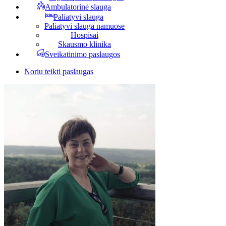
Ambulatorinė slauga
Paliatyvi slauga
Paliatyvi slauga namuose
Hospisai
Skausmo klinika
Sveikatinimo paslaugos
Noriu teikti paslaugas