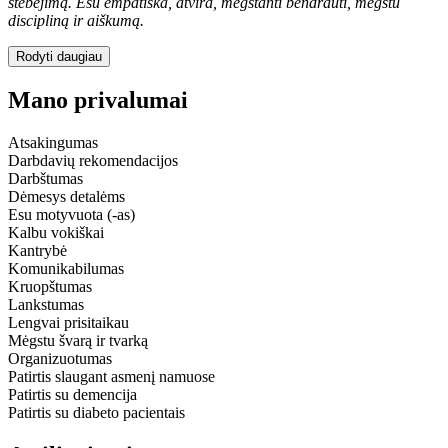
stebėjimą. Esu empatiška, atvira, mėgstanti bendrauti, mėgstu
discipliną ir aiškumą.
Rodyti daugiau
Mano privalumai
Atsakingumas
Darbdavių rekomendacijos
Darbštumas
Dėmesys detalėms
Esu motyvuota (-as)
Kalbu vokiškai
Kantrybė
Komunikabilumas
Kruopštumas
Lankstumas
Lengvai prisitaikau
Mėgstu švarą ir tvarką
Organizuotumas
Patirtis slaugant asmenį namuose
Patirtis su demencija
Patirtis su diabeto pacientais