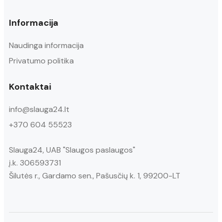
Informacija
Naudinga informacija
Privatumo politika
Kontaktai
info@slauga24.lt
+370 604 55523
Slauga24, UAB "Slaugos paslaugos"
į.k. 306593731
Šilutės r., Gardamo sen., Pašusčių k. 1, 99200-LT