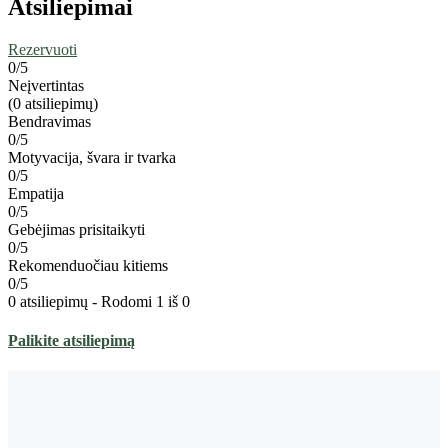
Atsiliepimai
Rezervuoti
0
/5
Neįvertintas
(0 atsiliepimų)
Bendravimas
0/5
Motyvacija, švara ir tvarka
0/5
Empatija
0/5
Gebėjimas prisitaikyti
0/5
Rekomenduočiau kitiems
0/5
0 atsiliepimų - Rodomi 1 iš 0
Palikite atsiliepimą