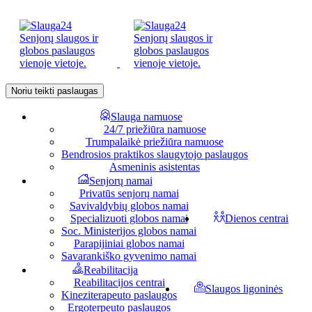
Noriu teikti paslaugas
Slauga namuose
24/7 priežiūra namuose
Trumpalaikė priežiūra namuose
Bendrosios praktikos slaugytojo paslaugos
Asmeninis asistentas
Senjorų namai
Privatūs senjorų namai
Savivaldybių globos namai
Specializuoti globos namai
Dienos centrai
Soc. Ministerijos globos namai
Parapijiniai globos namai
Savarankiško gyvenimo namai
Reabilitacija
Reabilitacijos centrai
Slaugos ligoninės
Kineziterapeuto paslaugos
Ergoterpeuto paslaugos