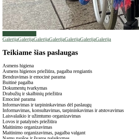
Visos nuotraukos
Galerija
Galerija
Galerija
Galerija
Galerija
Galerija
Galerija
Teikiame šias paslaugas
Asmens higiena
Asmens higienos priežiūra, pagalba rengiantis
Bendravimas ir emocinė parama
Buitinė pagalba
Dokumentų tvarkymas
Drabužių ir skalbinių priežiūra
Emocinė parama
Informavimas ir tarpininkavimas dėl paslaugų
Informavimas, konsultavimas, tarpininkavimas ir atstovavimas
Laisvalaikio ir užimtumo organizavimas
Lovos ir patalynės priežiūra
Maitinimo organizavimas
Maitinimo organizavimas, pagalba valgant
Namų ruošos ir švaros palaikymas