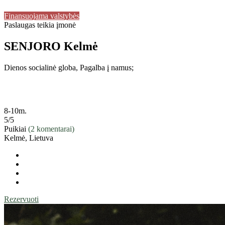
Finansuojama valstybės
Paslaugas teikia įmonė
SENJORO Kelmė
Dienos socialinė globa,
Pagalba į namus;
8-10m.
5
/5
Puikiai
(2 komentarai)
Kelmė, Lietuva
Rezervuoti