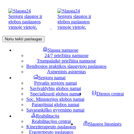
Noriu teikti paslaugas
Slauga namuose
24/7 priežiūra namuose
Trumpalaikė priežiūra namuose
Bendrosios praktikos slaugytojo paslaugos
Asmeninis asistentas
Senjorų namai
Privatūs senjorų namai
Savivaldybių globos namai
Specializuoti globos namai
Dienos centrai
Soc. Ministerijos globos namai
Parapijiniai globos namai
Savarankiško gyvenimo namai
Reabilitacija
Reabilitacijos centrai
Slaugos ligoninės
Kineziterapeuto paslaugos
Ergoterpeuto paslaugos