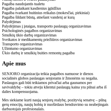
Pagalba naudojantis tualetu
Pagalba palaikant kasdienius įgūdžius
Pagalba tvarkant buitinius reikalus (mokesčiai, pirkiniai)
Pagalba šildant būstą, atnešant vandenį ar kurą
Palydėjimas
Palydėjimas į įstaigas, transporto paslaugų organizavimas
Psichologinės pagalbos organizavimas
Smulkių ūkio darbų organizavimas
Sveikatos ir medikamentų priežiūros organizavimas
Transporto organizavimas
Užimtumo organizavimas
Ūkio darbų ir smulkių buities remontų pagalba
Apie mus
SENJORO organizacija teikia pagalbos namuose ir dienos
socialinės globos paslaugas senjorams ir žmonėms su negalia.
Paslaugos gali būti teikiamos privačiai arba gaunamos per
savivaldybę – tokiu atveju klientui paslaugų kaina yra pilnai arba iš
dalies kompensuojama.
Mes siekiame kurti naują senjorų realybę, pozityvią senatvę – pilną
gerų emocijų, naujų hobių ir nuoširdaus bendravimo su neabejingais
darbuotojais profesionalais.