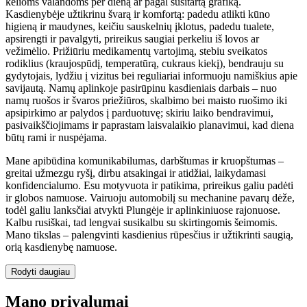
kelioms valandoms per dieną ar pagal susitartą grafiką.
Kasdienybėje užtikrinu švarą ir komfortą: padedu atlikti kūno
higieną ir maudynes, keičiu sauskelnių įklotus, padedu tualete,
apsirengti ir pavalgyti, prireikus saugiai perkeliu iš lovos ar
vežimėlio. Prižiūriu medikamentų vartojimą, stebiu sveikatos
rodiklius (kraujospūdį, temperatūrą, cukraus kiekį), bendrauju su
gydytojais, lydžiu į vizitus bei reguliariai informuoju namiškius apie
savijautą. Namų aplinkoje pasirūpinu kasdieniais darbais – nuo
namų ruošos ir švaros priežiūros, skalbimo bei maisto ruošimo iki
apsipirkimo ar palydos į parduotuvę; skiriu laiko bendravimui,
pasivaikščiojimams ir paprastam laisvalaikio planavimui, kad diena
būtų rami ir nuspėjama.
Mane apibūdina komunikabilumas, darbštumas ir kruopštumas –
greitai užmezgu ryšį, dirbu atsakingai ir atidžiai, laikydamasi
konfidencialumo. Esu motyvuota ir patikima, prireikus galiu padėti
ir globos namuose. Vairuoju automobilį su mechanine pavarų dėže,
todėl galiu lanksčiai atvykti Plungėje ir aplinkiniuose rajonuose.
Kalbu rusiškai, tad lengvai susikalbu su skirtingomis šeimomis.
Mano tikslas – palengvinti kasdienius rūpesčius ir užtikrinti saugią,
orią kasdienybę namuose.
Rodyti daugiau
Mano privalumai