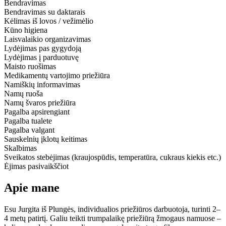
Bendravimas
Bendravimas su daktarais
Kėlimas iš lovos / vežimėlio
Kūno higiena
Laisvalaikio organizavimas
Lydėjimas pas gygydoją
Lydėjimas į parduotuvę
Maisto ruošimas
Medikamentų vartojimo priežiūra
Namiškių informavimas
Namų ruoša
Namų švaros priežiūra
Pagalba apsirengiant
Pagalba tualete
Pagalba valgant
Sauskelnių įklotų keitimas
Skalbimas
Sveikatos stebėjimas (kraujospūdis, temperatūra, cukraus kiekis etc.)
Ėjimas pasivaikščiot
Apie mane
Esu Jurgita iš Plungės, individualios priežiūros darbuotoja, turinti 2–
4 metų patirtį. Galiu teikti trumpalaikę priežiūrą žmogaus namuose –