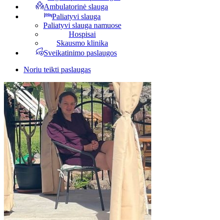
Ambulatorinė slauga
Paliatyvi slauga
Paliatyvi slauga namuose
Hospisai
Skausmo klinika
Sveikatinimo paslaugos
Noriu teikti paslaugas