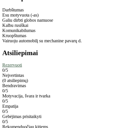
Darbštumas
Esu motyvuota (-as)
Galiu dirbti globos namuose
Kalbu rusiškai
Komunikabilumas
Kruopštumas
Vairuoju automobilį su mechanine pavarų d.
Atsiliepimai
Rezervuoti
0
/5
Neįvertintas
(0 atsiliepimų)
Bendravimas
0/5
Motyvacija, švara ir tvarka
0/5
Empatija
0/5
Gebėjimas prisitaikyti
0/5
Rekomenduočiau kitiems