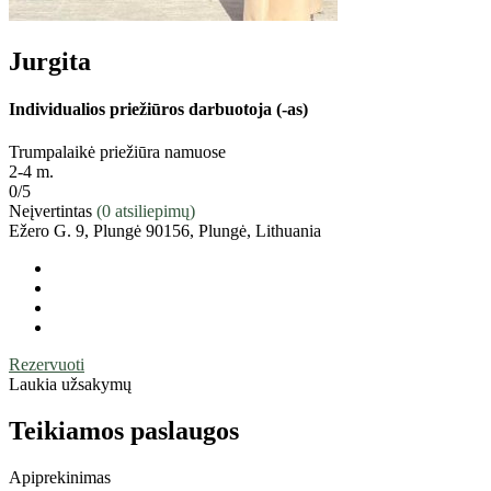
Jurgita
Individualios priežiūros darbuotoja (-as)
Trumpalaikė priežiūra namuose
2-4 m.
0
/5
Neįvertintas
(0 atsiliepimų)
Ežero G. 9, Plungė 90156, Plungė, Lithuania
Rezervuoti
Laukia užsakymų
Teikiamos paslaugos
Apiprekinimas