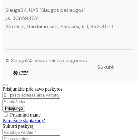
Slauga24, UAB "Slaugos paslaugos"
į.k. 306593731
Šilutės r., Gardamo sen., Pašusčių k. 1, 99200-LT
© Slauga24. Visos teisės saugomos
Sukūrė
Prisijunkite prie savo paskyros
Prisiminti mane
Pamiršote slaptažodį?
Sukurti paskyrą