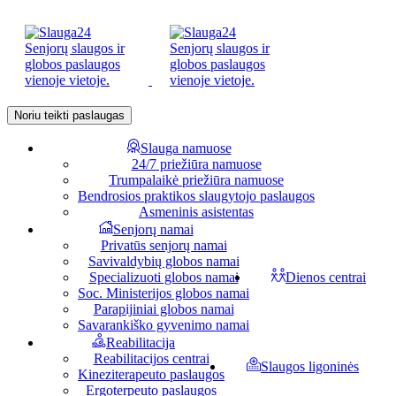
Noriu teikti paslaugas
Slauga namuose
24/7 priežiūra namuose
Trumpalaikė priežiūra namuose
Bendrosios praktikos slaugytojo paslaugos
Asmeninis asistentas
Senjorų namai
Privatūs senjorų namai
Savivaldybių globos namai
Specializuoti globos namai
Dienos centrai
Soc. Ministerijos globos namai
Parapijiniai globos namai
Savarankiško gyvenimo namai
Reabilitacija
Reabilitacijos centrai
Slaugos ligoninės
Kineziterapeuto paslaugos
Ergoterpeuto paslaugos