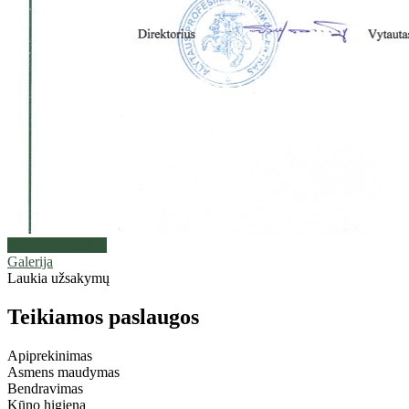
Visos nuotraukos
Galerija
Laukia užsakymų
Teikiamos paslaugos
Apiprekinimas
Asmens maudymas
Bendravimas
Kūno higiena