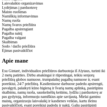
Laisvalaikio organizavimas
Lydėjimas į parduotuvę
Maisto ruošimas
Namiškių informavimas
Namų ruoša
Namų švaros priežiūra
Pagalba apsirengiant
Pagalba naktį
Pagalba valgant
Skalbimas
Sodo / daržo priežiūra
Ėjimas pasivaikščiot
Apie mane
Esu Gintarė, individualios priežiūros darbuotoja iš Alytaus, turinti iki
2 metų patirties. Dirbu atsakingai ir rūpestingai, teikiu senjorų
priežiūrą globos namuose, trumpalaikę pagalbą namuose ir, esant
poreikiui, 24/7 priežiūrą. Kasdieniuose darbuose padedu apsirengti,
pavalgyti, palaikyti kūno higieną ir švarią namų aplinką, pasirūpinu
skalbimu, namų ruoša, sauskelnėlių keitimu, lydžiu į parduotuvę ar
pas gydytoją, informuoju namiškius apie savijautą. Mielai gaminu
maistą, organizuoju laisvalaikį ir kasdienes veiklas, kartu išeinu
pasivaikščioti, esant poreikiui padedu ir naktį. Galiu pasirūpinti