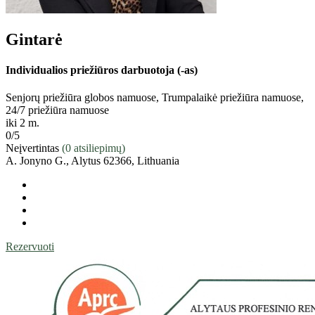
Gintarė
Individualios priežiūros darbuotoja (-as)
Senjorų priežiūra globos namuose, Trumpalaikė priežiūra namuose,
24/7 priežiūra namuose
iki 2 m.
0
/5
Neįvertintas
(0 atsiliepimų)
A. Jonyno G., Alytus 62366, Lithuania
Rezervuoti