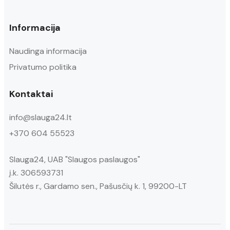
Informacija
Naudinga informacija
Privatumo politika
Kontaktai
info@slauga24.lt
+370 604 55523
Slauga24, UAB "Slaugos paslaugos"
į.k. 306593731
Šilutės r., Gardamo sen., Pašusčių k. 1, 99200-LT