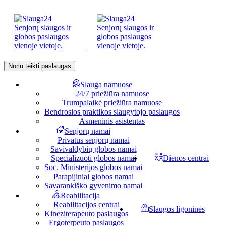
Noriu teikti paslaugas
Slauga namuose
24/7 priežiūra namuose
Trumpalaikė priežiūra namuose
Bendrosios praktikos slaugytojo paslaugos
Asmeninis asistentas
Senjorų namai
Privatūs senjorų namai
Savivaldybių globos namai
Specializuoti globos namai
Dienos centrai
Soc. Ministerijos globos namai
Parapijiniai globos namai
Savarankiško gyvenimo namai
Reabilitacija
Reabilitacijos centrai
Slaugos ligoninės
Kineziterapeuto paslaugos
Ergoterpeuto paslaugos