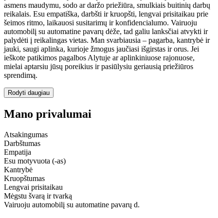
asmens maudymu, sodo ar daržo priežiūra, smulkiais buitinių darbų
reikalais. Esu empatiška, darbšti ir kruopšti, lengvai prisitaikau prie
šeimos ritmo, laikauosi susitarimų ir konfidencialumo. Vairuoju
automobilį su automatine pavarų dėže, tad galiu lanksčiai atvykti ir
palydėti į reikalingas vietas. Man svarbiausia – pagarba, kantrybė ir
jauki, saugi aplinka, kurioje žmogus jaučiasi išgirstas ir orus. Jei
ieškote patikimos pagalbos Alytuje ar aplinkiniuose rajonuose,
mielai aptarsiu jūsų poreikius ir pasiūlysiu geriausią priežiūros
sprendimą.
Rodyti daugiau
Mano privalumai
Atsakingumas
Darbštumas
Empatija
Esu motyvuota (-as)
Kantrybė
Kruopštumas
Lengvai prisitaikau
Mėgstu švarą ir tvarką
Vairuoju automobilį su automatine pavarų d.