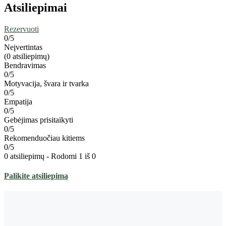
Atsiliepimai
Rezervuoti
0
/5
Neįvertintas
(0 atsiliepimų)
Bendravimas
0/5
Motyvacija, švara ir tvarka
0/5
Empatija
0/5
Gebėjimas prisitaikyti
0/5
Rekomenduočiau kitiems
0/5
0 atsiliepimų - Rodomi 1 iš 0
Palikite atsiliepimą