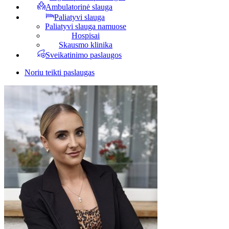
Ambulatorinė slauga
Paliatyvi slauga
Paliatyvi slauga namuose
Hospisai
Skausmo klinika
Sveikatinimo paslaugos
Noriu teikti paslaugas