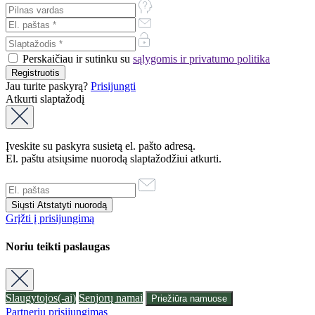
Perskaičiau ir sutinku su
sąlygomis ir privatumo politika
Jau turite paskyrą?
Prisijungti
Atkurti slaptažodį
Įveskite su paskyra susietą el. pašto adresą.
El. paštu atsiųsime nuorodą slaptažodžiui atkurti.
Grįžti į prisijungimą
Noriu teikti paslaugas
Slaugytojos(-ai)
Senjorų namai
Priežiūra namuose
Partnerių prisijungimas