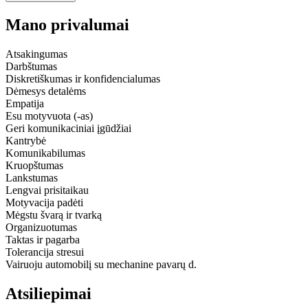
Mano privalumai
Atsakingumas
Darbštumas
Diskretiškumas ir konfidencialumas
Dėmesys detalėms
Empatija
Esu motyvuota (-as)
Geri komunikaciniai įgūdžiai
Kantrybė
Komunikabilumas
Kruopštumas
Lankstumas
Lengvai prisitaikau
Motyvacija padėti
Mėgstu švarą ir tvarką
Organizuotumas
Taktas ir pagarba
Tolerancija stresui
Vairuoju automobilį su mechanine pavarų d.
Atsiliepimai