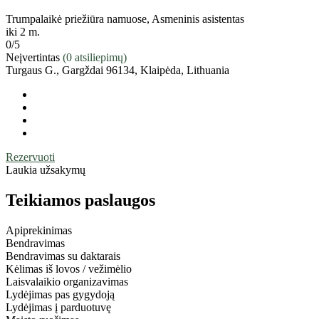
Trumpalaikė priežiūra namuose, Asmeninis asistentas
iki 2 m.
0
/5
Neįvertintas
(0 atsiliepimų)
Turgaus G., Gargždai 96134, Klaipėda, Lithuania
Rezervuoti
Laukia užsakymų
Teikiamos paslaugos
Apiprekinimas
Bendravimas
Bendravimas su daktarais
Kėlimas iš lovos / vežimėlio
Laisvalaikio organizavimas
Lydėjimas pas gygydoją
Lydėjimas į parduotuvę