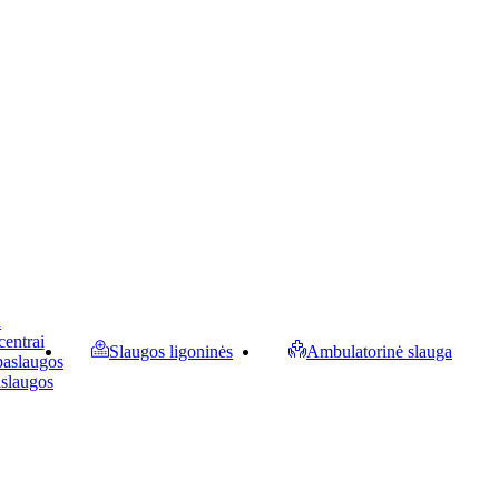
a
centrai
Slaugos ligoninės
Ambulatorinė slauga
paslaugos
aslaugos