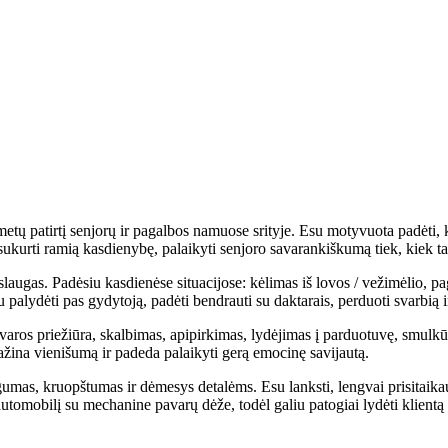
2 metų patirtį senjorų ir pagalbos namuose srityje. Esu motyvuota padėti
sukurti ramią kasdienybę, palaikyti senjoro savarankiškumą tiek, kiek tai
slaugas. Padėsiu kasdienėse situacijose: kėlimas iš lovos / vežimėlio, 
paly­dėti pas gydytoją, padėti bendrauti su daktarais, perduoti svarbią 
ros priežiūra, skalbimas, apipirkimas, lydėjimas į parduotuvę, smulkūs 
ažina vienišumą ir padeda palaikyti gerą emocinę savijautą.
as, kruopštumas ir dėmesys detalėms. Esu lanksti, lengvai prisitaikau p
tomobilį su mechanine pavarų dėže, todėl galiu patogiai lydėti klientą į 