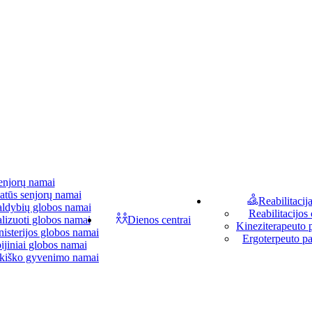
enjorų namai
atūs senjorų namai
Reabilitacij
aldybių globos namai
Reabilitacijos 
lizuoti globos namai
Dienos centrai
Kineziterapeuto 
isterijos globos namai
Ergoterpeuto p
ijiniai globos namai
kiško gyvenimo namai