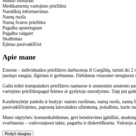
Maisto ruošimas
Medikamentų vartojimo priežiūra
Namiškių informavimas
Namų ruoša
Namų švaros priežiūra
Pagalba apsirengiant
Pagalba valgant
Skalbimas
Ėjimas pasivaikščiot
Apie mane
Ernesta – individualios priežiūros darbuotoja iš Gargždų, turinti iki 
jaustųsi saugiai, išgirstas ir gerbiamas. Dirbdama visuomet stengiuosi 
Galiu teikti trumpalaikės priežiūros namuose ir asmeninio asistento pa
vartojimo priežiūrapagal šeimos ar gydytojo nurodymus. Taip pat galiu 
Kasdienybėje padedu ir buityje: maisto ruošimas, namų ruoša, namų šva
pasivaikščiojimus, paprastą laisvalaikio užimtumą, pokalbius, kurie m
Mano stiprybės: komunikabilumas, geri bendravimo įgūdžiai, atsakingum
svarbiausia – vadovaujuosi taktu, pagarba ir diskretiškumu. Vairuoju au
Rodyti daugiau