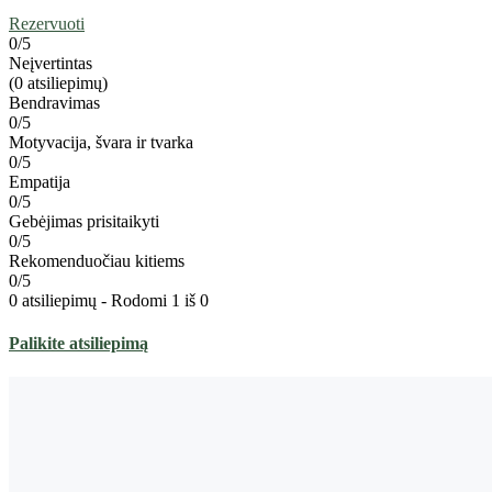
Rezervuoti
0
/5
Neįvertintas
(0 atsiliepimų)
Bendravimas
0/5
Motyvacija, švara ir tvarka
0/5
Empatija
0/5
Gebėjimas prisitaikyti
0/5
Rekomenduočiau kitiems
0/5
0 atsiliepimų - Rodomi 1 iš 0
Palikite atsiliepimą