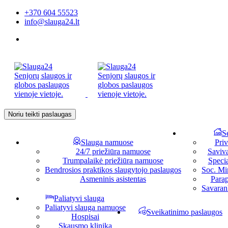
+370 604 55523
info@slauga24.lt
Noriu teikti paslaugas
S
Slauga namuose
Priv
24/7 priežiūra namuose
Saviv
Trumpalaikė priežiūra namuose
Specia
Bendrosios praktikos slaugytojo paslaugos
Soc. Min
Asmeninis asistentas
Parap
Savaran
Paliatyvi slauga
Paliatyvi slauga namuose
Sveikatinimo paslaugos
Hospisai
Skausmo klinika