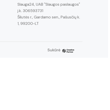
Slauga24, UAB "Slaugos paslaugos"
į.k. 306593731
Šilutės r., Gardamo sen., Pašusčių k.
1, 99200-LT
Sukūrė