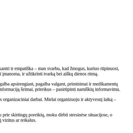
, kantri ir empatiška – man svarbu, kad žmogus, kuriuo rūpinuosi,
 įmanoma, ir užtikrinti tvarką bei aiškų dienos ritmą.
pagalba apsirengiant, pagalba valgant, priminimai ir medikamentų
informaciją šeimai, prireikus – pasirūpinti namiškių informavimu.
organizaciniai darbai. Mielai organizuoju ir aktyvesnį laiką –
rie skirtingų poreikių, moku dirbti stresinėse situacijose, o
vizitus ar reikalus.