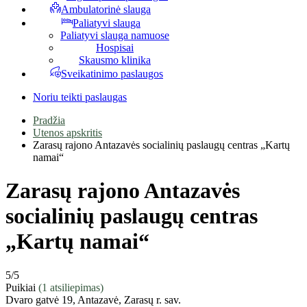
Ambulatorinė slauga
Paliatyvi slauga
Paliatyvi slauga namuose
Hospisai
Skausmo klinika
Sveikatinimo paslaugos
Noriu teikti paslaugas
Pradžia
Utenos apskritis
Zarasų rajono Antazavės socialinių paslaugų centras „Kartų
namai“
Zarasų rajono Antazavės
socialinių paslaugų centras
„Kartų namai“
5
/5
Puikiai
(1 atsiliepimas)
Dvaro gatvė 19, Antazavė, Zarasų r. sav.