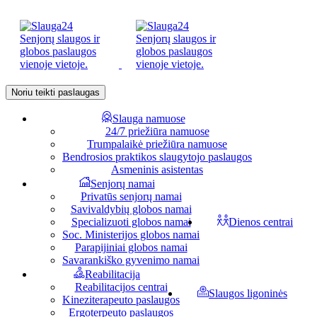
Noriu teikti paslaugas
Slauga namuose
24/7 priežiūra namuose
Trumpalaikė priežiūra namuose
Bendrosios praktikos slaugytojo paslaugos
Asmeninis asistentas
Senjorų namai
Privatūs senjorų namai
Savivaldybių globos namai
Specializuoti globos namai
Dienos centrai
Soc. Ministerijos globos namai
Parapijiniai globos namai
Savarankiško gyvenimo namai
Reabilitacija
Reabilitacijos centrai
Slaugos ligoninės
Kineziterapeuto paslaugos
Ergoterpeuto paslaugos