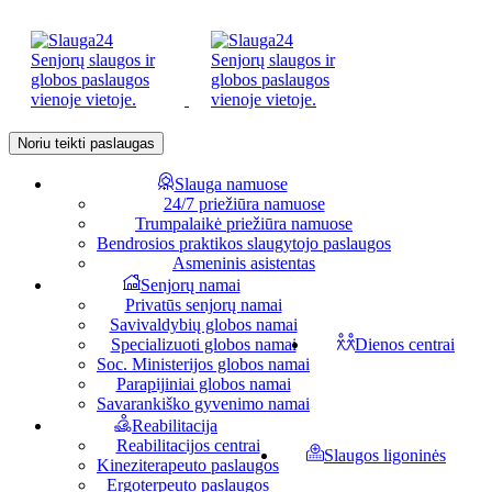
Noriu teikti paslaugas
Slauga namuose
24/7 priežiūra namuose
Trumpalaikė priežiūra namuose
Bendrosios praktikos slaugytojo paslaugos
Asmeninis asistentas
Senjorų namai
Privatūs senjorų namai
Savivaldybių globos namai
Specializuoti globos namai
Dienos centrai
Soc. Ministerijos globos namai
Parapijiniai globos namai
Savarankiško gyvenimo namai
Reabilitacija
Reabilitacijos centrai
Slaugos ligoninės
Kineziterapeuto paslaugos
Ergoterpeuto paslaugos