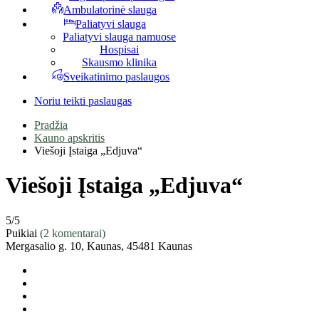
Ambulatorinė slauga
Paliatyvi slauga
Paliatyvi slauga namuose
Hospisai
Skausmo klinika
Sveikatinimo paslaugos
Noriu teikti paslaugas
Pradžia
Kauno apskritis
Viešoji Įstaiga „Edjuva“
Viešoji Įstaiga „Edjuva“
5
/5
Puikiai
(2 komentarai)
Mergasalio g. 10, Kaunas, 45481 Kaunas