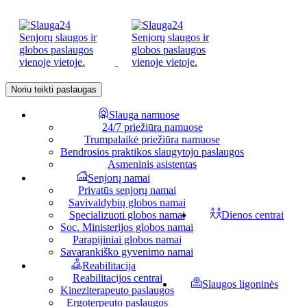
Noriu teikti paslaugas
Slauga namuose
24/7 priežiūra namuose
Trumpalaikė priežiūra namuose
Bendrosios praktikos slaugytojo paslaugos
Asmeninis asistentas
Senjorų namai
Privatūs senjorų namai
Savivaldybių globos namai
Specializuoti globos namai
Dienos centrai
Soc. Ministerijos globos namai
Parapijiniai globos namai
Savarankiško gyvenimo namai
Reabilitacija
Reabilitacijos centrai
Slaugos ligoninės
Kineziterapeuto paslaugos
Ergoterpeuto paslaugos