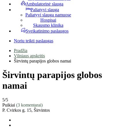
Ambulatorinė slauga
Paliatyvi slauga
Paliatyvi slauga namuose
Hospisai
Skausmo klinika
Sveikatinimo paslaugos
Noriu teikti paslaugas
Pradžia
Vilniaus apskritis
Širvintų parapijos globos namai
Širvintų parapijos globos
namai
5
/5
Puikiai
(3 komentarai)
P. Cvirkos g. 15, Širvintos