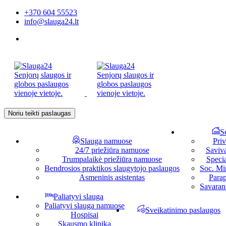
+370 604 55523
info@slauga24.lt
Noriu teikti paslaugas
S
Slauga namuose
Priv
24/7 priežiūra namuose
Saviv
Trumpalaikė priežiūra namuose
Specia
Bendrosios praktikos slaugytojo paslaugos
Soc. Min
Asmeninis asistentas
Parap
Savaran
Paliatyvi slauga
Paliatyvi slauga namuose
Sveikatinimo paslaugos
Hospisai
Skausmo klinika