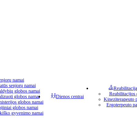
enjorų namai
atūs senjorų namai
Reabilitacij
aldybių globos namai
Reabilitacijos 
lizuoti globos namai
Dienos centrai
Kineziterapeuto 
isterijos globos namai
Ergoterpeuto p
ijiniai globos namai
kiško gyvenimo namai