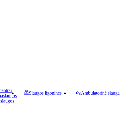
a
centrai
Slaugos ligoninės
Ambulatorinė slauga
paslaugos
aslaugos