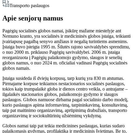
Transporto paslaugos
Apie senjorų namus
Pagėgių socialinės globos namai, įsikūrę mažame miestelyje ant
Nemuno kranto, yra socialinės ir medicininės globos įstaiga, teikianti
įvairiapusę pagalbą senyvo amžiaus ir negalią turintiems asmenims.
Įstaiga buvo įsteigta 1995 m. Šilutės rajono savivaldybės sprendimu,
o nuo 2000 m. priklauso Pagėgių savivaldybei. 2006 m. įstaiga
reorganizuota į Pagėgių palaikomojo gydymo, slaugos ir senelių
globos namus, o nuo 2024 m. oficialiai vadinasi Pagėgių socialinės
globos namais.
Įstaiga susideda iš dviejų korpusų, tarp kurių yra 830 m atstumas.
Pirmajame korpuse teikiamos nestacionarios socialinės paslaugos,
tokios kaip trumpalaikė globa ir dienos centro veikla, o antrajame –
ilgalaikės stacionarios globos, palaikomojo gydymo ir slaugos
paslaugos. Globos namuose dirbama pagal socialinio darbo modelį,
kurio paslaugos apima informavimą, tarpininkavimą, konsultavimą,
taip pat maitinimo organizavimą, aprūpinimą drabužiais, transporto
organizavimą ir sociokultūrinių užsiėmimų vykdymą.
Globos namai taip pat teikia medicinines paslaugas, kurias sudaro
palaikomasis gydymas, profilaktika ir medicininis švietimas. Be to,