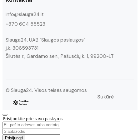
Kontaktai
info@slauga24.lt
+370 604 55523
Slauga24, UAB "Slaugos paslaugos"
į.k. 306593731
Šilutės r., Gardamo sen., Pašusčių k. 1, 99200-LT
© Slauga24. Visos teisės saugomos
Sukūrė
Prisijunkite prie savo paskyros