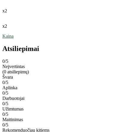
x2
x2
Kaina
Atsiliepimai
0
/5
Neįvertintas
(0 atsiliepimų)
Švara
0/5
Aplinka
0/5
Darbuotojai
0/5
Užimtumas
0/5
Maitinimas
0/5
Rekomenduočiau kitiems