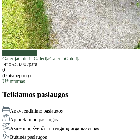
Visos nuotraukos
Galerija
Galerija
Galerija
Galerija
Galerija
Nuo:
€53.00
/para
0
(0 atsiliepimų)
Užimtumas
Teikiamos paslaugos
Apgyvendinimo paslaugos
Apiprekinimo paslaugos
Asmeninių švenčių ir renginių organizavimas
Buitinės paslaugos