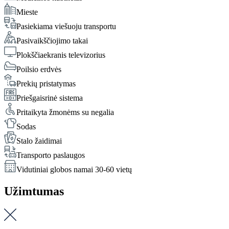
Mieste
Pasiekiama viešuoju transportu
Pasivaikščiojimo takai
Plokščiaekranis televizorius
Poilsio erdvės
Prekių pristatymas
Priešgaisrinė sistema
Pritaikyta žmonėms su negalia
Sodas
Stalo žaidimai
Transporto paslaugos
Vidutiniai globos namai 30-60 vietų
Užimtumas