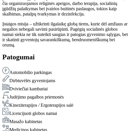
čia organizuojamos religinės apeigos, darbo terapija, socialinių
įgūdžių palaikymas bei įvairios buitinės paslaugos, tokios kaip
skalbimas, patalpų tvarkymas ir dezinfekcija.
Įstaigos misija – užtikrinti ilgalaikę globą tiems, kurie dėl amžiaus ar
negalios nebegali savimi pasirūpinti. Pagėgių socialinės globos
namai siekia ne tik suteikti saugias ir patogias gyvenimo sąlygas, bet
ir skatinti gyventojų savarankiškumą, bendruomeniškumą bei
orumą.
Patogumai
Automobilio parkingas
Dirbtuvėlės gyventojams
Dviviečiai kambariai
Judėjimo pagalbos priemonės
Kineziterapijos / Ergoterapijos salė
Licencijuoti globos namai
Masažo kabinetas
Medicinos kabinetas