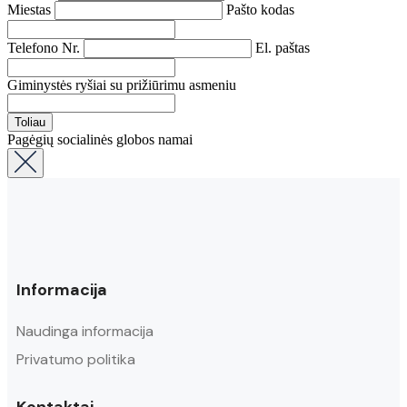
Miestas
Pašto kodas
Telefono Nr.
El. paštas
Giminystės ryšiai su prižiūrimu asmeniu
Toliau
Pagėgių socialinės globos namai
Informacija
Naudinga informacija
Privatumo politika