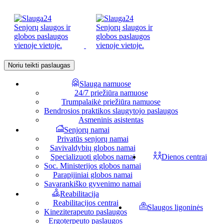
Noriu teikti paslaugas
Slauga namuose
24/7 priežiūra namuose
Trumpalaikė priežiūra namuose
Bendrosios praktikos slaugytojo paslaugos
Asmeninis asistentas
Senjorų namai
Privatūs senjorų namai
Savivaldybių globos namai
Specializuoti globos namai
Dienos centrai
Soc. Ministerijos globos namai
Parapijiniai globos namai
Savarankiško gyvenimo namai
Reabilitacija
Reabilitacijos centrai
Slaugos ligoninės
Kineziterapeuto paslaugos
Ergoterpeuto paslaugos