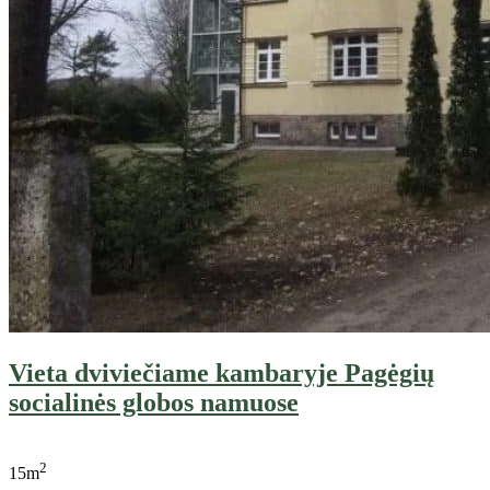
Vieta dviviečiame kambaryje Pagėgių
socialinės globos namuose
2
15m