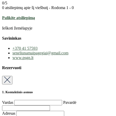
0/5
0 atsiliepimų apie šį viešbutį - Rodoma 1 - 0
Palikite atsiliepimą
Ieškoti žemėlapyje
Savininkas
+370 41 57593
seneliunamaipagegiai@gmail.com
www.psgn.lt
Rezervuoti
1. Kontaktinis asmuo
Vardas
Pavardė
Adresas