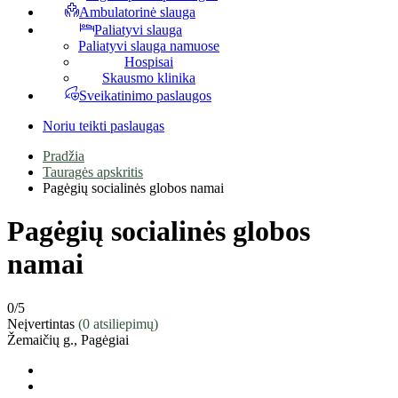
Ambulatorinė slauga
Paliatyvi slauga
Paliatyvi slauga namuose
Hospisai
Skausmo klinika
Sveikatinimo paslaugos
Noriu teikti paslaugas
Pradžia
Tauragės apskritis
Pagėgių socialinės globos namai
Pagėgių socialinės globos
namai
0
/5
Neįvertintas
(0 atsiliepimų)
Žemaičių g., Pagėgiai