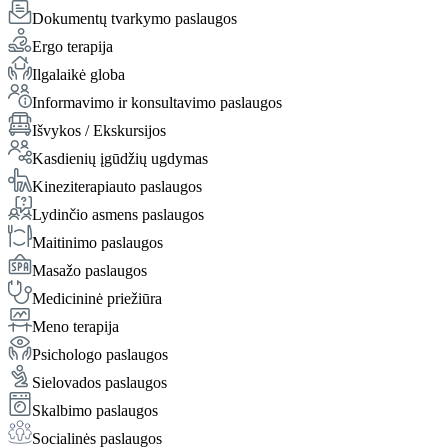
Dokumentų tvarkymo paslaugos
Ergo terapija
Ilgalaikė globa
Informavimo ir konsultavimo paslaugos
Išvykos / Ekskursijos
Kasdienių įgūdžių ugdymas
Kineziterapiauto paslaugos
Lydinčio asmens paslaugos
Maitinimo paslaugos
Masažo paslaugos
Medicininė priežiūra
Meno terapija
Psichologo paslaugos
Sielovados paslaugos
Skalbimo paslaugos
Socialinės paslaugos