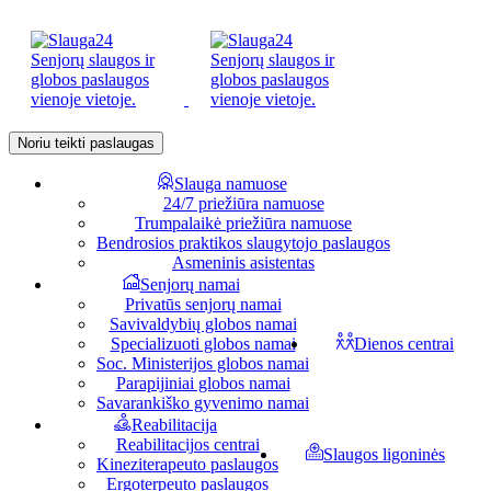
Noriu teikti paslaugas
Slauga namuose
24/7 priežiūra namuose
Trumpalaikė priežiūra namuose
Bendrosios praktikos slaugytojo paslaugos
Asmeninis asistentas
Senjorų namai
Privatūs senjorų namai
Savivaldybių globos namai
Specializuoti globos namai
Dienos centrai
Soc. Ministerijos globos namai
Parapijiniai globos namai
Savarankiško gyvenimo namai
Reabilitacija
Reabilitacijos centrai
Slaugos ligoninės
Kineziterapeuto paslaugos
Ergoterpeuto paslaugos