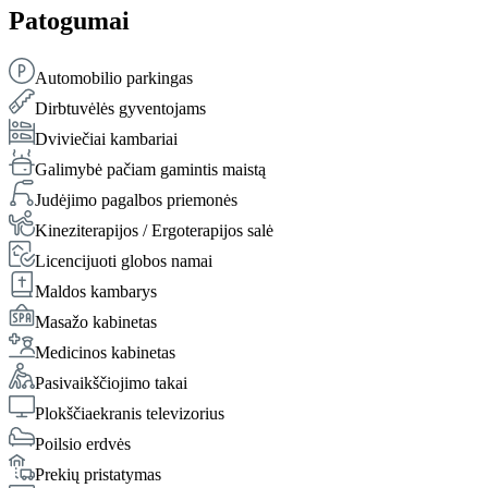
Patogumai
Automobilio parkingas
Dirbtuvėlės gyventojams
Dviviečiai kambariai
Galimybė pačiam gamintis maistą
Judėjimo pagalbos priemonės
Kineziterapijos / Ergoterapijos salė
Licencijuoti globos namai
Maldos kambarys
Masažo kabinetas
Medicinos kabinetas
Pasivaikščiojimo takai
Plokščiaekranis televizorius
Poilsio erdvės
Prekių pristatymas