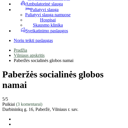
Ambulatorinė slauga
Paliatyvi slauga
Paliatyvi slauga namuose
Hospisai
Skausmo klinika
Sveikatinimo paslaugos
Noriu teikti paslaugas
Pradžia
Vilniaus apskritis
Paberžės socialinės globos namai
Paberžės socialinės globos
namai
5
/5
Puikiai
(3 komentarai)
Darbininkų g. 16, Paberžė, Vilniaus r. sav.