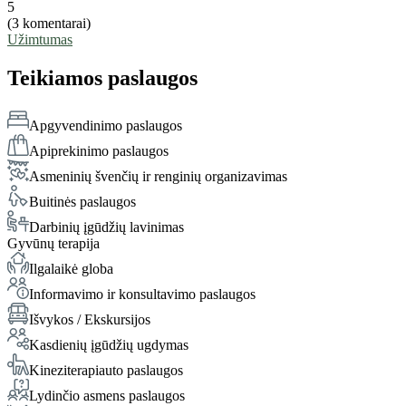
5
(3 komentarai)
Užimtumas
Teikiamos paslaugos
Apgyvendinimo paslaugos
Apiprekinimo paslaugos
Asmeninių švenčių ir renginių organizavimas
Buitinės paslaugos
Darbinių įgūdžių lavinimas
Gyvūnų terapija
Ilgalaikė globa
Informavimo ir konsultavimo paslaugos
Išvykos / Ekskursijos
Kasdienių įgūdžių ugdymas
Kineziterapiauto paslaugos
Lydinčio asmens paslaugos