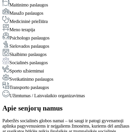
Maitinimo paslaugos
Masažo paslaugos
Medicininė priežiūra
Meno terapija
Psichologo paslaugos
Sielovados paslaugos
Skalbimo paslaugos
Socialinės paslaugos
Sporto užsiemimai
Sveikatinimo paslaugos
Transporto paslaugos
Užimtumas / Laisvalaikio organizavimas
Apie senjorų namus
Paberžės socialinės globos namai – tai saugi ir patogi gyvenamoji
aplinka pagyvenusiems ir neįgaliems žmonėms, kuriems dėl amžiaus
ar sveikatos būklės reikia ilgalaikės ar trumpalaikės socialinės