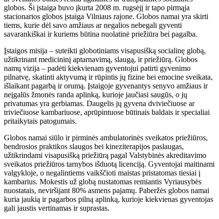
globos. Ši įstaiga buvo įkurta 2008 m. rugsėjį ir tapo pirmąja
stacionarios globos įstaiga Vilniaus rajone. Globos namai yra skirti
tiems, kurie dėl savo amžiaus ar negalios nebegali gyventi
savarankiškai ir kuriems būtina nuolatinė priežiūra bei pagalba.
Įstaigos misija – suteikti globotiniams visapusišką socialinę globą,
užtikrinant medicininį aptarnavimą, slaugą, ir priežiūrą. Globos
namų vizija – padėti kiekvienam gyventojui patirti gyvenimo
pilnatvę, skatinti aktyvumą ir rūpintis jų fizine bei emocine sveikata,
išlaikant pagarbą ir orumą. Įstaigoje gyvenantys senyvo amžiaus ir
neįgalūs žmonės randa aplinką, kurioje jaučiasi saugūs, o jų
privatumas yra gerbiamas. Daugelis jų gyvena dviviečiuose ar
triviečiuose kambariuose, aprūpintuose būtinais baldais ir specialiai
pritaikytais patogumais.
Globos namai siūlo ir pirminės ambulatorinės sveikatos priežiūros,
bendrosios praktikos slaugos bei kineziterapijos paslaugas,
užtikrindami visapusišką priežiūrą pagal Valstybinės akreditavimo
sveikatos priežiūros tarnybos išduotą licenciją. Gyventojai maitinami
valgykloje, o negalintiems vaikščioti maistas pristatomas tiesiai į
kambarius. Mokestis už globą nustatomas remiantis Vyriausybės
nuostatais, neviršijant 80% asmens pajamų. Paberžės globos namai
kuria jaukią ir pagarbos pilną aplinką, kurioje kiekvienas gyventojas
gali jaustis vertinamas ir suprastas.