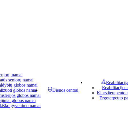
enjorų namai
atūs senjorų namai
Reabilitacij
aldybių globos namai
Reabilitacijos 
lizuoti globos namai
Dienos centrai
Kineziterapeuto 
isterijos globos namai
Ergoterpeuto p
ijiniai globos namai
kiško gyvenimo namai