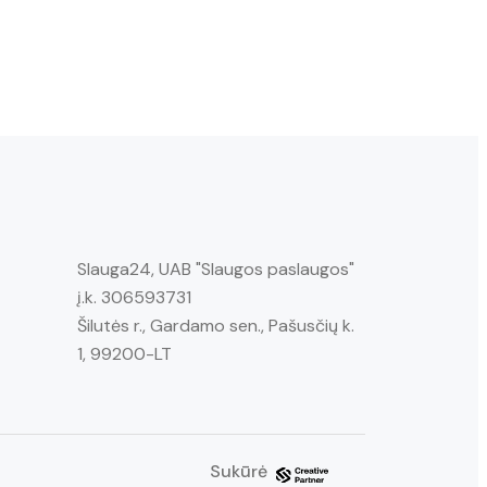
Slauga24, UAB "Slaugos paslaugos"
į.k. 306593731
Šilutės r., Gardamo sen., Pašusčių k.
1, 99200-LT
Sukūrė