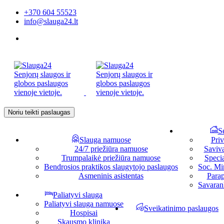
+370 604 55523
info@slauga24.lt
Noriu teikti paslaugas
S
Slauga namuose
Priv
24/7 priežiūra namuose
Saviv
Trumpalaikė priežiūra namuose
Specia
Bendrosios praktikos slaugytojo paslaugos
Soc. Min
Asmeninis asistentas
Parap
Savaran
Paliatyvi slauga
Paliatyvi slauga namuose
Sveikatinimo paslaugos
Hospisai
Skausmo klinika