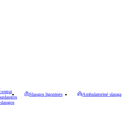
a
centrai
Slaugos ligoninės
Ambulatorinė slauga
paslaugos
aslaugos