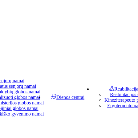
enjorų namai
atūs senjorų namai
Reabilitacij
aldybių globos namai
Reabilitacijos 
lizuoti globos namai
Dienos centrai
Kineziterapeuto 
isterijos globos namai
Ergoterpeuto p
ijiniai globos namai
kiško gyvenimo namai