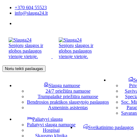
+370 604 55523
info@slauga24.lt
Noriu teikti paslaugas
S
Slauga namuose
Priv
24/7 priežiūra namuose
Saviv
Trumpalaikė priežiūra namuose
Specia
Bendrosios praktikos slaugytojo paslaugos
Soc. Min
Asmeninis asistentas
Parap
Savaran
Paliatyvi slauga
Paliatyvi slauga namuose
Sveikatinimo paslaugos
Hospisai
Skausmo klinika