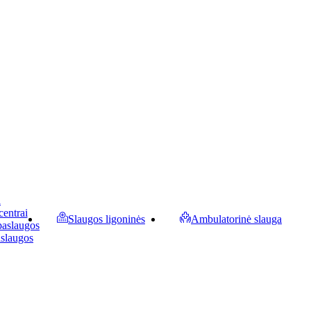
a
centrai
Slaugos ligoninės
Ambulatorinė slauga
paslaugos
aslaugos