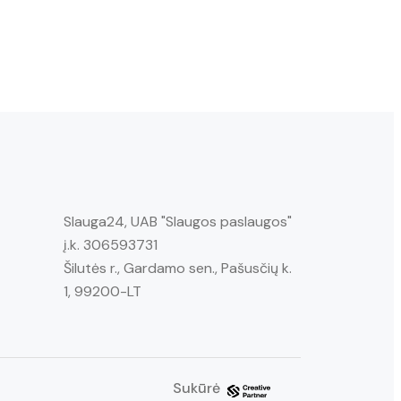
Slauga24, UAB "Slaugos paslaugos"
į.k. 306593731
Šilutės r., Gardamo sen., Pašusčių k.
1, 99200-LT
Sukūrė