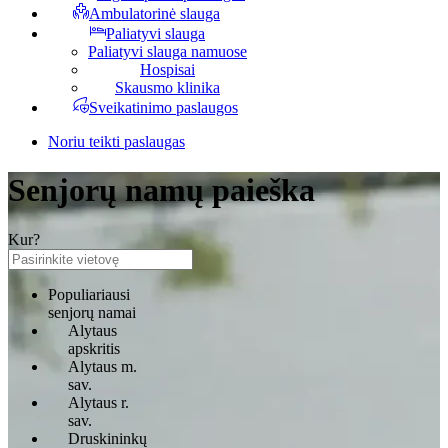
Ambulatorinė slauga
Paliatyvi slauga
Paliatyvi slauga namuose
Hospisai
Skausmo klinika
Sveikatinimo paslaugos
Noriu teikti paslaugas
Senjorų namų paieška
Kur?
Populiariausi
senjorų namai
Alytaus
apskritis
Alytaus m.
sav.
Alytaus r.
sav.
Druskininkų