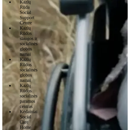
Kazlų
Rūda
Social
Support
Centre
Kazlų
Rūdos
slaugos ir
socialinės
globos
namai
Kazlų
Rūdos
socialinės
globos
namai
Kazlų
Rūdos
socialinės
paramos
centras
Kėdainiai
Social
Care
Home