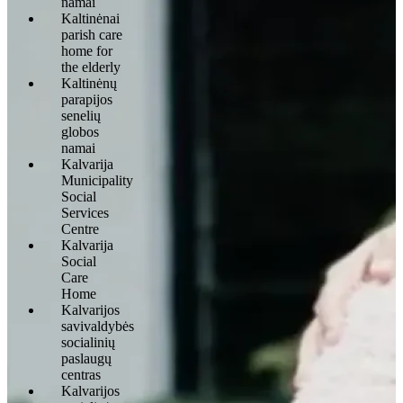
namai
Kaltinėnai
parish care
home for
the elderly
Kaltinėnų
parapijos
senelių
globos
namai
Kalvarija
Municipality
Social
Services
Centre
Kalvarija
Social
Care
Home
Kalvarijos
savivaldybės
socialinių
paslaugų
centras
Kalvarijos