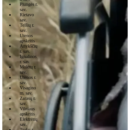
Plungės r.
sav.
Rietavo
sav.
Telšių r.
sav.
Utenos
apskritis
Anykščių
r. sav.
Ignalinos
r. sav.
Molėtų r.
sav.
Utenos r.
sav.
Visagino
m. sav.
Zarasų r.
sav.
Vilniaus
apskritis
Elektrėnų
sav.
Trakų r.