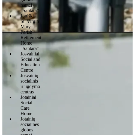
namai
„Santara“
Joniškis
St. Virgin
Mary
Parish
Retirement
Home
"Santara"
Josvainiai
Social and
Education
Centre
Josvainių
socialinis
ir ugdymo
centras
Jotainiai
Social
Care
Home
Jotainių
socialinės
globos