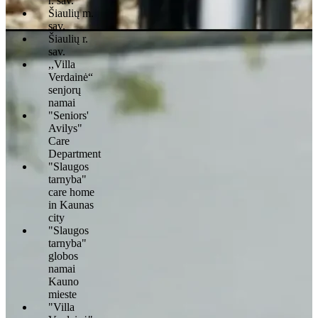
r. sav.
Šiaulių m.
sav.
Šiaulių r.
sav.
,,Villa
Verdainė“
senjorų
namai
"Seniors'
Avilys"
Care
Department
"Slaugos
tarnyba"
care home
in Kaunas
city
"Slaugos
tarnyba"
globos
namai
Kauno
mieste
"Villa