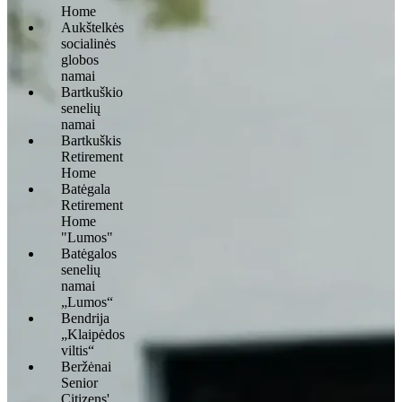
Home
Aukštelkės
socialinės
globos
namai
Bartkuškio
senelių
namai
Bartkuškis
Retirement
Home
Batėgala
Retirement
Home
"Lumos"
Batėgalos
senelių
namai
„Lumos“
Bendrija
„Klaipėdos
viltis“
Beržėnai
Senior
Citizens'