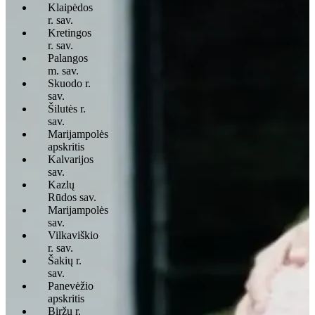
Klaipėdos
r. sav.
Kretingos
r. sav.
Palangos
m. sav.
Skuodo r.
sav.
Šilutės r.
sav.
Marijampolės
apskritis
Kalvarijos
sav.
Kazlų
Rūdos sav.
Marijampolės
sav.
Vilkaviškio
r. sav.
Šakių r.
sav.
Panevėžio
apskritis
Biržų r.