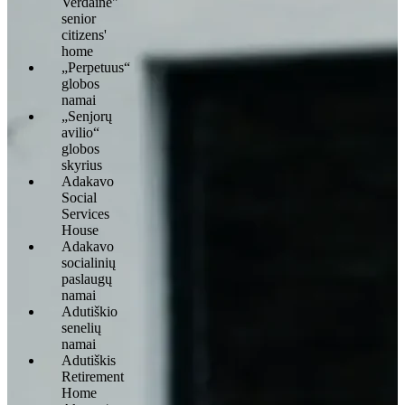
Verdainė"
senior
citizens'
home
„Perpetuus“
globos
namai
„Senjorų
avilio“
globos
skyrius
Adakavo
Social
Services
House
Adakavo
socialinių
paslaugų
namai
Adutiškio
senelių
namai
Adutiškis
Retirement
Home