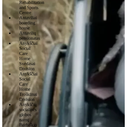
Rehabilitation
and Sports
Centre
Antaviliai
boarding
house
Antavilių
pensionatas
Anykščiai
Social
Care
Home
Svėdasai
Division
Anykščiai
Social
Care
Home
Troškūnai
Division
Anykščių
socialinės
globos
namų
Burbiškio