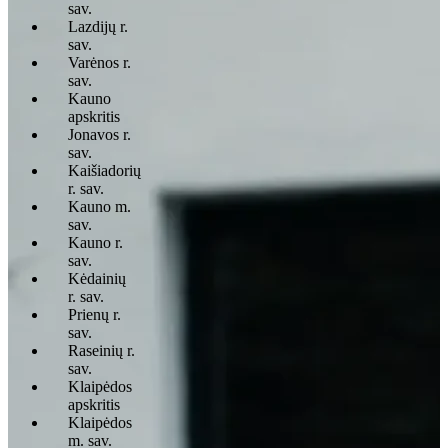
sav.
Lazdijų r.
sav.
Varėnos r.
sav.
Kauno
apskritis
Jonavos r.
sav.
Kaišiadorių
r. sav.
Kauno m.
sav.
Kauno r.
sav.
Kėdainių
r. sav.
Prienų r.
sav.
Raseinių r.
sav.
Klaipėdos
apskritis
Klaipėdos
m. sav.