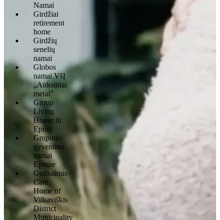
Namai
Girdžiai
retirement
home
Girdžių
senelių
namai
Globos
namai VšĮ
„Auksiniai
metai”
Group
Living
House in
Epion
Grupinio
gyvenimo
namai
Epione
Gudkaimis
Care
Home of
Vilkaviškis
District
Municipality