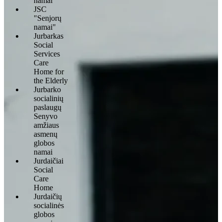
namai
JSC
"Senjorų
namai"
Jurbarkas
Social
Services
Care
Home for
the Elderly
Jurbarko
socialinių
paslaugų
Senyvo
amžiaus
asmenų
globos
namai
Jurdaičiai
Social
Care
Home
Jurdaičių
socialinės
globos