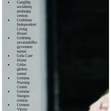
Gargždų
socialinių
paslaugų
centras
Gedrimas
Independent
Living
House
Gedrimų
savarankiško
gyvenimo
namai
Gėla Care
Home
Gėlos
globos
namai
Gemma
Nursing
Center
Gemma
Slaugos
centras
Gemma
Vievio