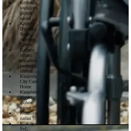
Kėdainių
socialinės
globos
namai
Kelmė
District
Social
Services
Centre
Kelmės
rajono
socialinių
paslaugų
centras
Klaipeda
City Care
Home
Klaipėdos
miesto
globos
namai
Komforto
namai
Krakių
Švč.