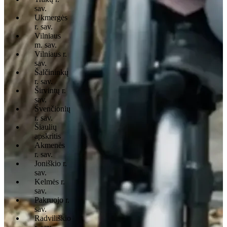
sav.
Ukmergės
r. sav.
Vilniaus
m. sav.
Vilniaus r.
sav.
Šalčininkų
r. sav.
Širvintų r.
sav.
Švenčionių
r. sav.
Šiaulių
apskritis
Akmenės
r. sav.
Joniškio r.
sav.
Kelmės r.
sav.
Pakruojo r.
sav.
Radviliškio