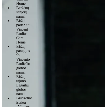
Home
Beržėnų
senjorų
namai
Biržai
parish St.
Vincent
Paulius
Care
Home
Biržų
parapijos
Šv.
Vincento
Pauliečio
globos
namai
Biržų
rajono
Legailių
globos
namai
Biudžetinė
įstaiga
„Vilniaus