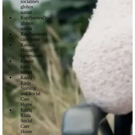
socialinės
globos
namai
Kapčiamiesčio
globos
namai
Kapčiamiestis
care home
Kaunas
House of
Generations
Kauno
kartų
namai
Kazlų
Rūda
Nursing
and Social
Care
Home
Kazlų
Rūda
Social
Care
Home