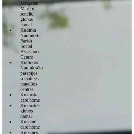
Mergelės
Marijos
senelių
globos
namai
Kudirka
Naumiestis
Parish
Social
Assistance
Centre
Kudirkos
Naumiesčio
parapijos
socialinės
pagalbos
centras
Kukarska
care home
Kukarskės
globos
namai
Kuosinė
care home
Kuosinės