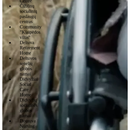
Centre
Čižiūnų
socialinių
paslaugų
centras
Community
"Klaipėdos
viltis"
Deltuva
Retirement
Home
Deltuvos
senelių
globos
namai
Didvyžiai
Social
Care
Home
Didvyžių
socialinės
globos
namai
Dotnuva
Nursing