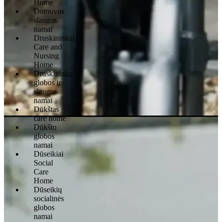
Home
Dotnuvos
slaugos
namai
Druskininkai
Care and
Nursing
Home
Druskininkų
globos ir
slaugos
namai
Dūkštas
care home
Dūkšto
globos
namai
Dūseikiai
Social
Care
Home
Dūseikių
socialinės
globos
namai