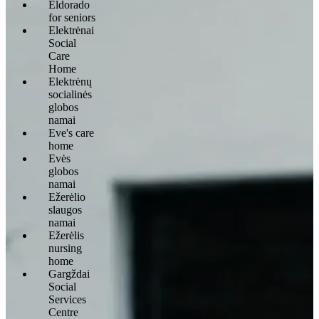
Eldorado
for seniors
Elektrėnai
Social
Care
Home
Elektrėnų
socialinės
globos
namai
Eve's care
home
Evės
globos
namai
Ežerėlio
slaugos
namai
Ežerėlis
nursing
home
Gargždai
Social
Services
Centre