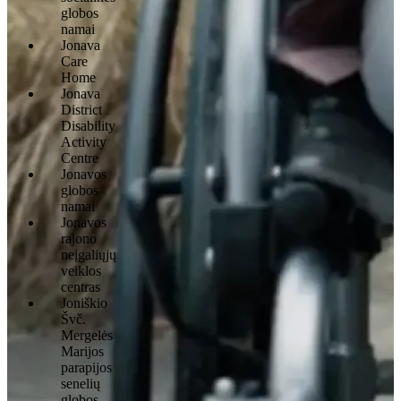
globos
namai
Jonava
Care
Home
Jonava
District
Disability
Activity
Centre
Jonavos
globos
namai
Jonavos
rajono
neįgaliųjų
veiklos
centras
Joniškio
Švč.
Mergelės
Marijos
parapijos
senelių
globos