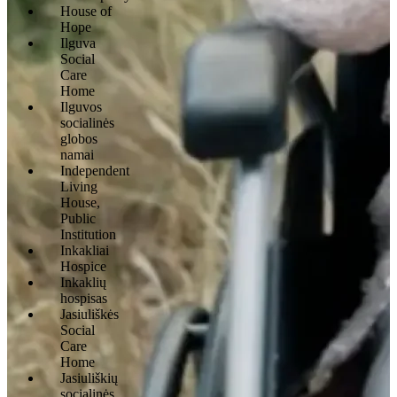
House of
Hope
Ilguva
Social
Care
Home
Ilguvos
socialinės
globos
namai
Independent
Living
House,
Public
Institution
Inkakliai
Hospice
Inkaklių
hospisas
Jasiuliškės
Social
Care
Home
Jasiuliškių
socialinės