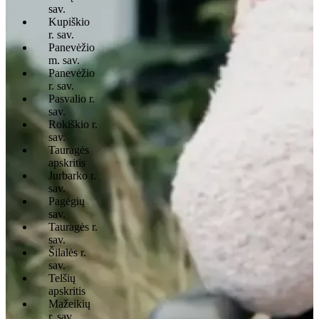
sav.
Kupiškio
r. sav.
Panevėžio
m. sav.
Panevėžio
r. sav.
Pasvalio r.
sav.
Rokiškio r.
sav.
Tauragės
apskritis
Jurbarko r.
sav.
Pagėgių
sav.
Tauragės r.
sav.
Šilalės r.
sav.
Telšių
apskritis
Mažeikių
r. sav.