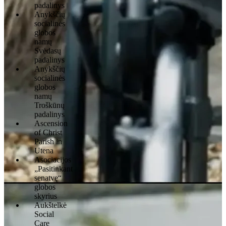
padalinys
Anykščių
socialinės
globos
namų
Svėdasų
padalinys
Anykščių
socialinės
globos
namų
Troškūnų
padalinys
Ascension
of Christ
Parish in
Utena
Asociacijos
„Pasitinkant
senatvę“
globos
skyrius
Aukštelkė
Social
Care