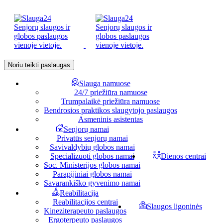
Noriu teikti paslaugas
Slauga namuose
24/7 priežiūra namuose
Trumpalaikė priežiūra namuose
Bendrosios praktikos slaugytojo paslaugos
Asmeninis asistentas
Senjorų namai
Privatūs senjorų namai
Savivaldybių globos namai
Specializuoti globos namai
Dienos centrai
Soc. Ministerijos globos namai
Parapijiniai globos namai
Savarankiško gyvenimo namai
Reabilitacija
Reabilitacijos centrai
Slaugos ligoninės
Kineziterapeuto paslaugos
Ergoterpeuto paslaugos