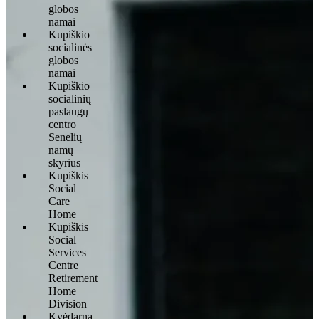
globos
namai
Kupiškio
socialinės
globos
namai
Kupiškio
socialinių
paslaugų
centro
Senelių
namų
skyrius
Kupiškis
Social
Care
Home
Kupiškis
Social
Services
Centre
Retirement
Home
Division
Kvėdarna