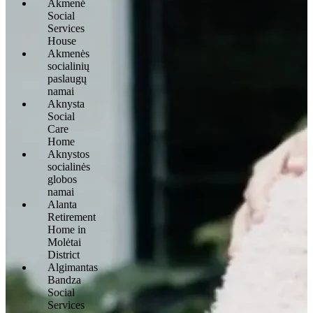
Akmenė
Social
Services
House
Akmenės
socialinių
paslaugų
namai
Aknysta
Social
Care
Home
Aknystos
socialinės
globos
namai
Alanta
Retirement
Home in
Molėtai
District
Algimantas
Bandza
Social
Services