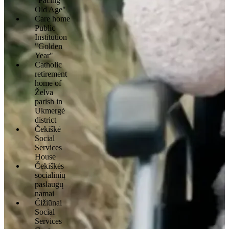
"Facing
Old Age"
Care home
Public
Institution
"Golden
Year"
Catholic
retirement
home of
Želva
parish in
Ukmergė
district
Čekiškė
Social
Services
House
Čekiškės
socialinių
paslaugų
namai
Čižiūnai
Social
Services