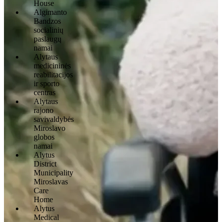
House
Algimanto
Bandzos
socialinių
paslaugų
namai
Alytaus
medicininės
reabilitacijos
ir sporto
centras
Alytaus
rajono
savivaldybės
Miroslavo
globos
namai
Alytus
District
Municipality
Miroslavas
Care
Home
Alytus
Medical