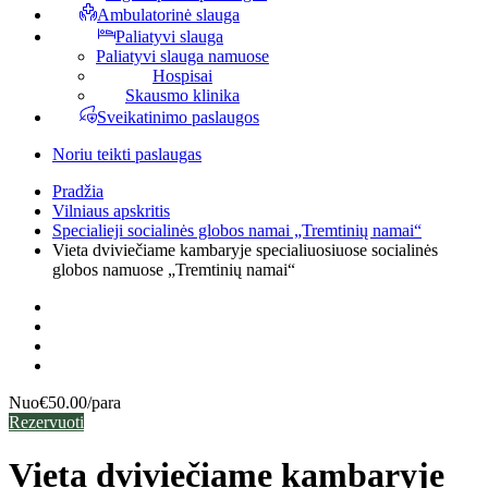
Ambulatorinė slauga
Paliatyvi slauga
Paliatyvi slauga namuose
Hospisai
Skausmo klinika
Sveikatinimo paslaugos
Noriu teikti paslaugas
Pradžia
Vilniaus apskritis
Specialieji socialinės globos namai „Tremtinių namai“
Vieta dviviečiame kambaryje specialiuosiuose socialinės
globos namuose „Tremtinių namai“
Nuo
€50.00
/para
Rezervuoti
Vieta dviviečiame kambaryje