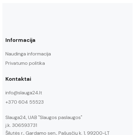
Informacija
Naudinga informacija
Privatumo politika
Kontaktai
info@slauga24.lt
+370 604 55523
Slauga24, UAB "Slaugos paslaugos"
į.k. 306593731
Šilutės r., Gardamo sen., Pašusčių k. 1, 99200-LT