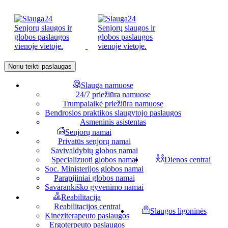
Noriu teikti paslaugas
Slauga namuose
24/7 priežiūra namuose
Trumpalaikė priežiūra namuose
Bendrosios praktikos slaugytojo paslaugos
Asmeninis asistentas
Senjorų namai
Privatūs senjorų namai
Savivaldybių globos namai
Specializuoti globos namai
Dienos centrai
Soc. Ministerijos globos namai
Parapijiniai globos namai
Savarankiško gyvenimo namai
Reabilitacija
Reabilitacijos centrai
Slaugos ligoninės
Kineziterapeuto paslaugos
Ergoterpeuto paslaugos