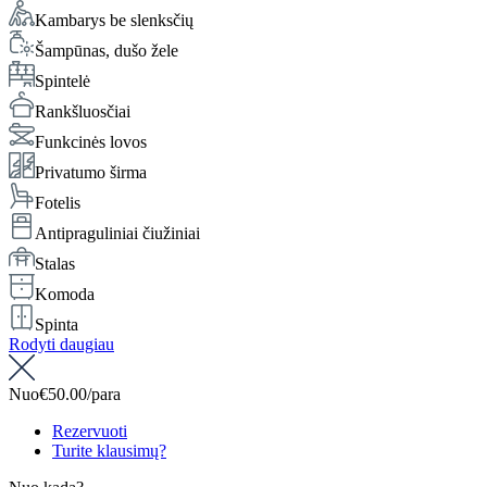
Kambarys be slenksčių
Šampūnas, dušo žele
Spintelė
Rankšluosčiai
Funkcinės lovos
Privatumo širma
Fotelis
Antipraguliniai čiužiniai
Stalas
Komoda
Spinta
Rodyti daugiau
Nuo
€50.00
/para
Rezervuoti
Turite klausimų?